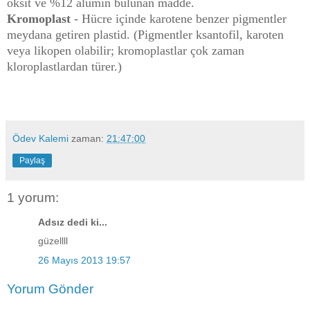
oksit ve %12 alümin bulunan madde.
Kromoplast
- Hücre içinde karotene benzer pigmentler
meydana getiren plastid. (Pigmentler ksantofil, karoten
veya likopen olabilir; kromoplastlar çok zaman
kloroplastlardan türer.)
Ödev Kalemi
zaman:
21:47:00
Paylaş
1 yorum:
Adsız dedi ki...
güzellll
26 Mayıs 2013 19:57
Yorum Gönder