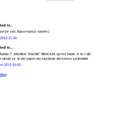
edi ki...
el bır sıte. Basvrmanızı ısterim:)
 2013 21:30
edi ki...
adaki 7. etkinlikte "izlerdik" fiilinin kök ayrımı hatalı. iz-le-r-dik
 olmalı ve -le eki yapım eki sayılarak altı kırmızı çizilmelidir.
ım 2013 20:43
der