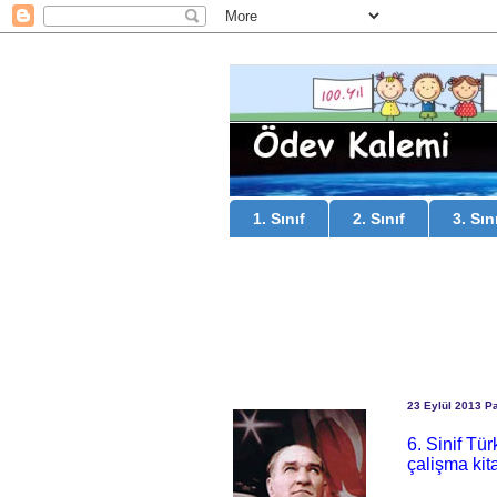
1. Sınıf
2. Sınıf
3. Sın
23 Eylül 2013 Pa
6. Sinif Tü
çalişma kit