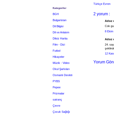
Türkçe Evren
Kategoriler
2 yorum :
BGH
Bulgaristan
Adsız d
Cok guz
Dil Bilgisi
8 Ekim
Dil ve Anlatım
Dilsiz Harita
Adsız d
Film - Dizi
24. sayf
şeklinde
Futbol
12 Kas
Hikayeler
Yorum Gön
Müzik - Video
Okul Şarkıları
Osmanlı Devleti
PYBS
Pepee
Prizmalar
satranç
Çevre
Çocuk Sağlığı