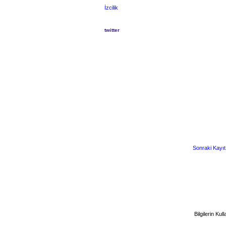
İzcilik
twitter
Sonraki Kayıt
Bilgilerin K