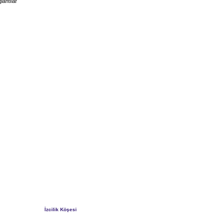
lantılar
İzcilik Köşesi