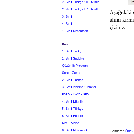
2. Sınıf Türkçe 50 Etkinlik
2. Sınıf Türkçe 87 Etkinlik
Aşağıdaki 
3. Sınıf
altını kırm
4. Sınıf
çiziniz.
4. Sınıf Matematik
Ders
1. Sınıf Türkçe
1. Sınıf Sudoku
Çözümlü Problem
Soru - Cevap
2. Sınıf Türkçe
3. Snf Deneme Sınavları
PYBS - DPY - SBS
4. Sınıf Etkinlik
5. Sınıf Türkçe
5. Sınıf Etkinlik
Mat. - Video
8. Sınıf Matematik
Gönderen
Ödev