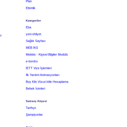
Plan
Etkinlik
Kategoriler
Eba
yeni ehliyet
u
Sağlık Sayfası
MEB İKS
Mebbis - Kişisel Bilgiler Modülü
e-bordro
İETT Vize İşlemleri
İlk Yardım Animasyonları
Boy Kilo Vücut kitle Hesaplama
Bebek İsimleri
Satranç Köşesi
Tarihçe
Şampiyonlar