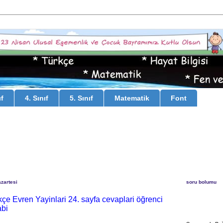
ıf
4. Sınıf
5. Sınıf
Matematik
Font
zartesi
soru bolumu
rkçe Evren Yayinlari 24. sayfa cevaplari öğrenci
abi