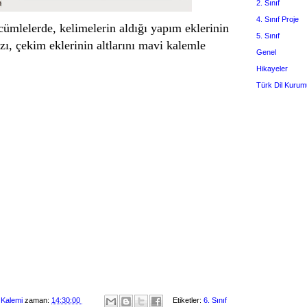
2. Sınıf
4. Sınıf Proje
cümlelerde, kelimelerin aldığı yapım eklerinin
5. Sınıf
ızı, çekim eklerinin altlarını mavi kalemle
Genel
Hikayeler
Türk Dil Kurum
 Kalemi
zaman:
14:30:00
Etiketler:
6. Sınıf