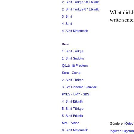
2. Sınıf Türkçe 50 Etkinlik
2. Sınıf Türkçe 87 Etkinlik
What did J
3. Sınıf
write sente
4. Sınıf
4. Sınıf Matematik
Ders
1. Sınıf Türkçe
1. Sınıf Sudoku
Çözümlü Problem
Soru - Cevap
2. Sınıf Türkçe
3. Snf Deneme Sınavları
PYBS - DPY - SBS
4. Sınıf Etkinlik
5. Sınıf Türkçe
5. Sınıf Etkinlik
Mat. - Video
Gönderen
Ödev
8. Sınıf Matematik
İngilizce Bilgetür