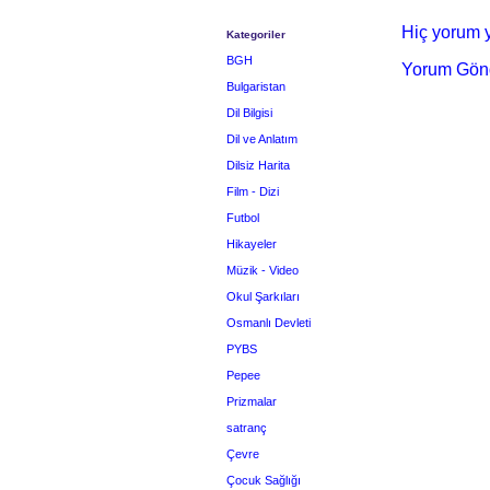
Hiç yorum y
Kategoriler
BGH
Yorum Gön
Bulgaristan
Dil Bilgisi
Dil ve Anlatım
Dilsiz Harita
Film - Dizi
Futbol
Hikayeler
Müzik - Video
Okul Şarkıları
Osmanlı Devleti
PYBS
Pepee
Prizmalar
satranç
Çevre
Çocuk Sağlığı