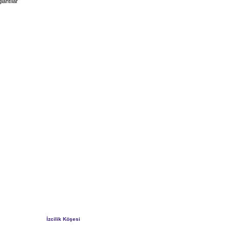
lantılar
İzcilik Köşesi