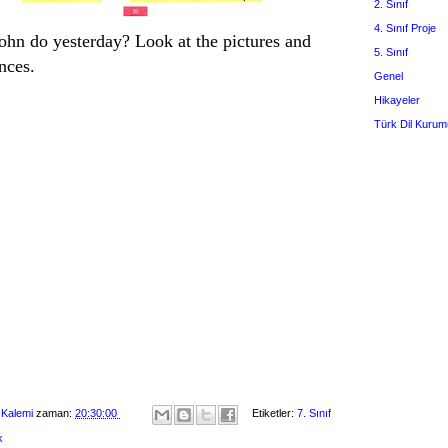
2. Sınıf
4. Sınıf Proje
ohn do yesterday? Look at the pictures and
5. Sınıf
nces.
Genel
Hikayeler
Türk Dil Kurum
 Kalemi
zaman:
20:30:00
Etiketler:
7. Sınıf
k