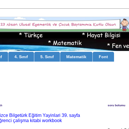
ıf
4. Sınıf
5. Sınıf
Matematik
Font
lı
soru bolumu
ilizce Bilgetürk Eğitim Yayinlari 39. sayfa
ğrenci çalişma kitabi workbook