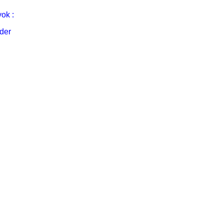
ok :
der