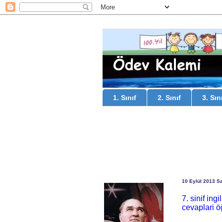
1. Sınıf
2. Sınıf
3. Sın
10 Eylül 2013 Sa
7. sinif ing
cevaplari ö