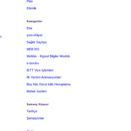
Plan
Etkinlik
Kategoriler
Eba
yeni ehliyet
u
Sağlık Sayfası
MEB İKS
Mebbis - Kişisel Bilgiler Modülü
e-bordro
İETT Vize İşlemleri
İlk Yardım Animasyonları
Boy Kilo Vücut kitle Hesaplama
Bebek İsimleri
Satranç Köşesi
Tarihçe
Şampiyonlar