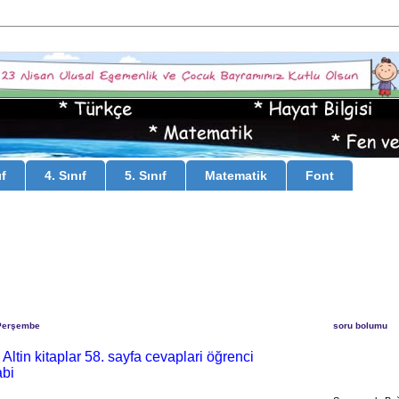
ıf
4. Sınıf
5. Sınıf
Matematik
Font
Perşembe
soru bolumu
 Altin kitaplar 58. sayfa cevaplari öğrenci
abi