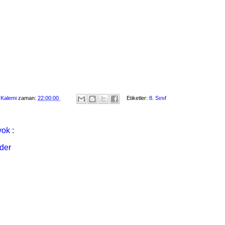
 Kalemi
zaman:
22:00:00
Etiketler:
8. Sınıf
ok :
der