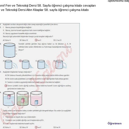
Sposnsorlu Bağ
 Sınıf Fen ve Teknoloji Dersi 58. Sayfa öğrenci çalışma kitabı cevapları
n ve Teknoloji Dersi Altın Kitaplar 58. sayfa öğrenci çalışma kitabı
Öğretmen