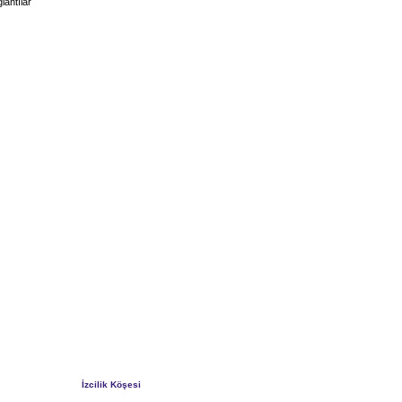
lantılar
İzcilik Köşesi