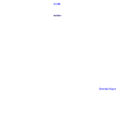
İzcilik
twitter
Sonraki Kayıt