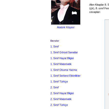
Altın Kitaplar 8.
(çk), 8. sınıf Fe
cevapları
Atatürk Köşesi
Dersler
1. Sınıf
1. Sınıf Görsel Sanatlar
1. Sınıf Hayat Bilgisi
1. Sınıf Matematik
1. Sınıf Okuma Yazma
1. Sınıf Serbest Etkinlikler
1. Sınıf Türkçe
2. Sınıf
2. Sınıf Hayat Bilgisi
2. Sınıf Matematik
2. Sınıf Türkçe