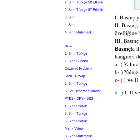
2. Sınıf Türkçe 50 Etkinlik
2. Sınıf Türkçe 87 Etkinlik
I. Basınç 
3. Sınıf
II. Basınç,
4. Sınıf
özelliğine 
4. Sınıf Matematik
III. Basınç
Ders
Basınç
la i
1. Sınıf Türkçe
hangileri 
1. Sınıf Sudoku
a- ) Yalnız 
Çözümlü Problem
b- ) Yalnız 
Soru - Cevap
c- )
I ve II
2. Sınıf Türkçe
3. Snf Deneme Sınavları
d- ) I, II ve
PYBS - DPY - SBS
4. Sınıf Etkinlik
5. Sınıf Türkçe
5. Sınıf Etkinlik
Mat. - Video
8. Sınıf Matematik