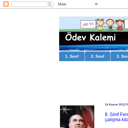
1. Sınıf
2. Sınıf
3. Sın
14 Kasım 2013 
8. Sinif Fen
çalişma kit