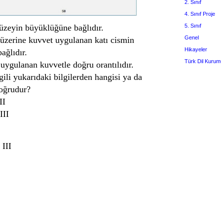
2. Sınıf
4. Sınıf Proje
yüzeyin büyüklüğüne bağlıdır.
5. Sınıf
Genel
 üzerine kuvvet uygulanan katı cismin
Hikayeler
bağlıdır.
Türk Dil Kurum
 uygulanan kuvvetle doğru orantılıdır.
lgili yukarıdaki bilgilerden hangisi ya da
doğrudur?
II
III
 III