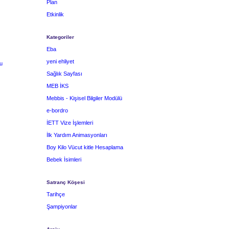
Plan
Etkinlik
Kategoriler
Eba
yeni ehliyet
u
Sağlık Sayfası
MEB İKS
Mebbis - Kişisel Bilgiler Modülü
e-bordro
İETT Vize İşlemleri
İlk Yardım Animasyonları
Boy Kilo Vücut kitle Hesaplama
Bebek İsimleri
Satranç Köşesi
Tarihçe
Şampiyonlar