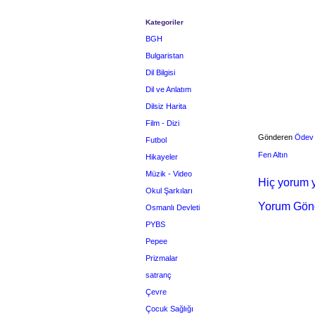
Kategoriler
BGH
Bulgaristan
Dil Bilgisi
Dil ve Anlatım
Dilsiz Harita
Film - Dizi
Gönderen
Ödev
Futbol
Fen Altın
Hikayeler
Müzik - Video
Hiç yorum y
Okul Şarkıları
Yorum Gön
Osmanlı Devleti
PYBS
Pepee
Prizmalar
satranç
Çevre
Çocuk Sağlığı