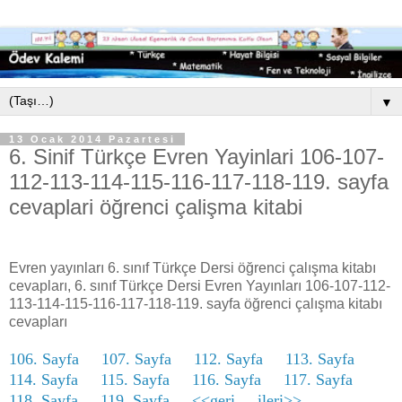
▼
13 Ocak 2014 Pazartesi
6. Sinif Türkçe Evren Yayinlari 106-107-
112-113-114-115-116-117-118-119. sayfa
cevaplari öğrenci çalişma kitabi
Evren yayınları 6. sınıf Türkçe Dersi öğrenci çalışma kitabı
cevapları, 6. sınıf Türkçe Dersi Evren Yayınları 106-107-112-
113-114-115-116-117-118-119. sayfa öğrenci çalışma kitabı
cevapları
106. Sayfa
107. Sayfa
112. Sayfa
113. Sayfa
114. Sayfa
115. Sayfa
116. Sayfa
117. Sayfa
118. Sayfa
119. Sayfa
<<geri
ileri>>