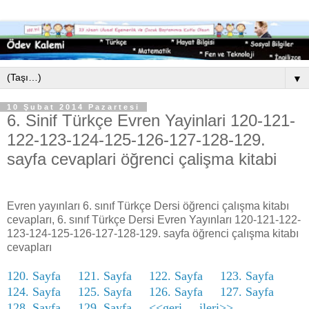
▼
10 Şubat 2014 Pazartesi
6. Sinif Türkçe Evren Yayinlari 120-121-
122-123-124-125-126-127-128-129.
sayfa cevaplari öğrenci çalişma kitabi
Evren yayınları 6. sınıf Türkçe Dersi öğrenci çalışma kitabı
cevapları, 6. sınıf Türkçe Dersi Evren Yayınları 120-121-122-
123-124-125-126-127-128-129. sayfa öğrenci çalışma kitabı
cevapları
120. Sayfa
121. Sayfa
122. Sayfa
123. Sayfa
124. Sayfa
125. Sayfa
126. Sayfa
127. Sayfa
128. Sayfa
129. Sayfa
<<geri
ileri>>