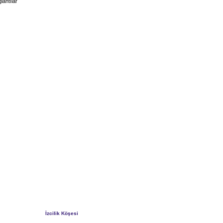
lantılar
İzcilik Köşesi