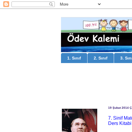
1. Sınıf
2. Sınıf
3. Sın
19 Şubat 2014 
7. Sinif Ma
Ders Kitabi