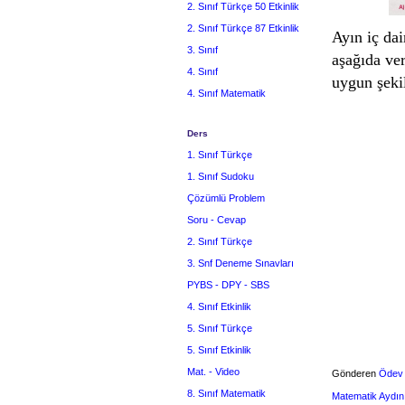
2. Sınıf Türkçe 50 Etkinlik
2. Sınıf Türkçe 87 Etkinlik
Ayın iç dai
3. Sınıf
aşağıda ver
4. Sınıf
uygun şekil
4. Sınıf Matematik
Ders
1. Sınıf Türkçe
1. Sınıf Sudoku
Çözümlü Problem
Soru - Cevap
2. Sınıf Türkçe
3. Snf Deneme Sınavları
PYBS - DPY - SBS
4. Sınıf Etkinlik
5. Sınıf Türkçe
5. Sınıf Etkinlik
Mat. - Video
Gönderen
Ödev
8. Sınıf Matematik
Matematik Aydın