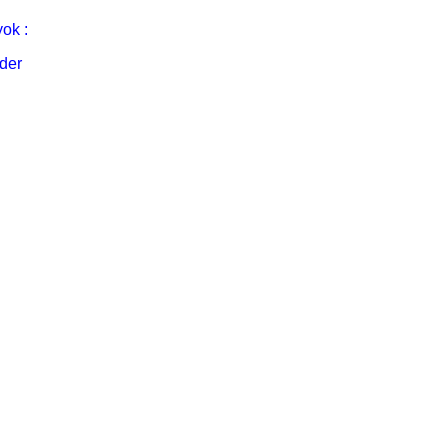
ok :
der