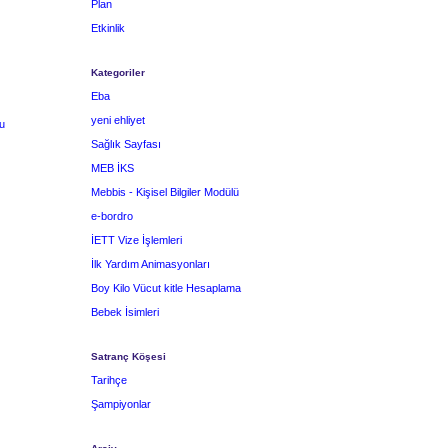
Plan
Etkinlik
Kategoriler
Eba
yeni ehliyet
u
Sağlık Sayfası
MEB İKS
Mebbis - Kişisel Bilgiler Modülü
e-bordro
İETT Vize İşlemleri
İlk Yardım Animasyonları
Boy Kilo Vücut kitle Hesaplama
Bebek İsimleri
Satranç Köşesi
Tarihçe
Şampiyonlar