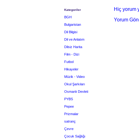
Hiç yorum y
Kategoriler
BGH
Yorum Gön
Bulgaristan
Dil Bilgisi
Dil ve Anlatım
Dilsiz Harita
Film - Dizi
Futbol
Hikayeler
Müzik - Video
Okul Şarkıları
Osmanlı Devleti
PYBS
Pepee
Prizmalar
satranç
Çevre
Çocuk Sağlığı