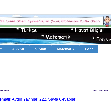
ıf
4. Sınıf
5. Sınıf
Matematik
Font
Çarşamba
soru bolumu
tematik Aydin Yayinlari 222. Sayfa Cevaplari