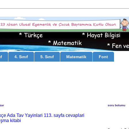
ıf
4. Sınıf
5. Sınıf
Matematik
Font
zar
soru bolumu
rkçe Ada Tav Yayinlari 113. sayfa cevaplari
işma kitabi