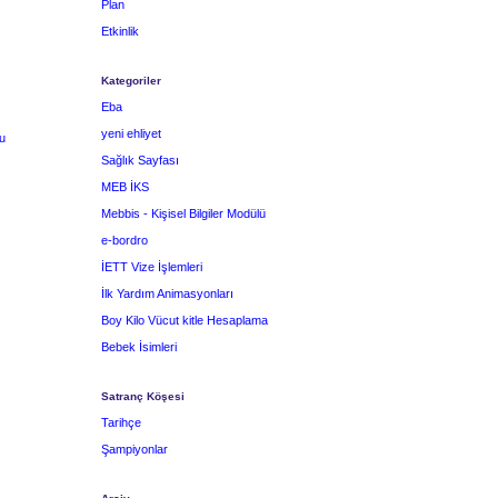
Plan
Etkinlik
Kategoriler
Eba
yeni ehliyet
u
Sağlık Sayfası
MEB İKS
Mebbis - Kişisel Bilgiler Modülü
e-bordro
İETT Vize İşlemleri
İlk Yardım Animasyonları
Boy Kilo Vücut kitle Hesaplama
Bebek İsimleri
Satranç Köşesi
Tarihçe
Şampiyonlar