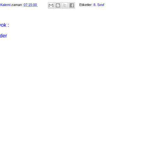
 Kalemi
zaman:
07:15:00
Etiketler:
8. Sınıf
ok :
der