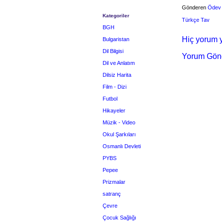
Gönderen
Ödev
Kategoriler
Türkçe Tav
BGH
Hiç yorum y
Bulgaristan
Dil Bilgisi
Yorum Gön
Dil ve Anlatım
Dilsiz Harita
Film - Dizi
Futbol
Hikayeler
Müzik - Video
Okul Şarkıları
Osmanlı Devleti
PYBS
Pepee
Prizmalar
satranç
Çevre
Çocuk Sağlığı