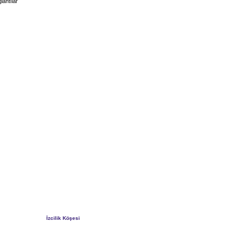
lantılar
İzcilik Köşesi