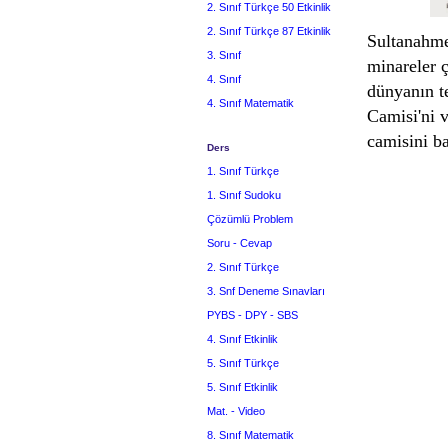
2. Sınıf Türkçe 50 Etkinlik
2. Sınıf Türkçe 87 Etkinlik
Sultanahmet
3. Sınıf
minareler ç
4. Sınıf
dünyanın t
4. Sınıf Matematik
Camisi'ni v
camisini ba
Ders
1. Sınıf Türkçe
1. Sınıf Sudoku
Çözümlü Problem
Soru - Cevap
2. Sınıf Türkçe
3. Snf Deneme Sınavları
PYBS - DPY - SBS
4. Sınıf Etkinlik
5. Sınıf Türkçe
5. Sınıf Etkinlik
Mat. - Video
8. Sınıf Matematik