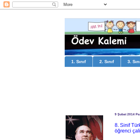
1. Sınıf
2. Sınıf
3. Sın
9 Şubat 2014 Pa
8. Sinif Tü
öğrenci çal