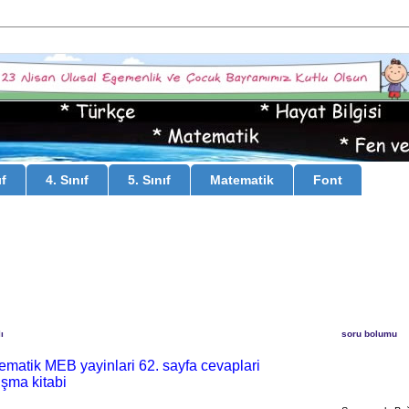
ıf
4. Sınıf
5. Sınıf
Matematik
Font
ı
soru bolumu
tematik MEB yayinlari 62. sayfa cevaplari
işma kitabi