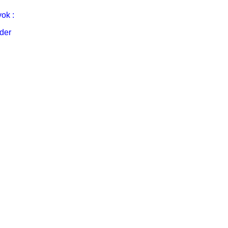
ok :
der