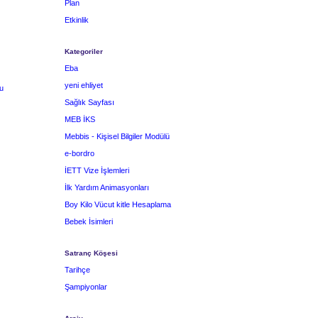
Plan
Etkinlik
Kategoriler
Eba
yeni ehliyet
u
Sağlık Sayfası
MEB İKS
Mebbis - Kişisel Bilgiler Modülü
e-bordro
İETT Vize İşlemleri
İlk Yardım Animasyonları
Boy Kilo Vücut kitle Hesaplama
Bebek İsimleri
Satranç Köşesi
Tarihçe
Şampiyonlar