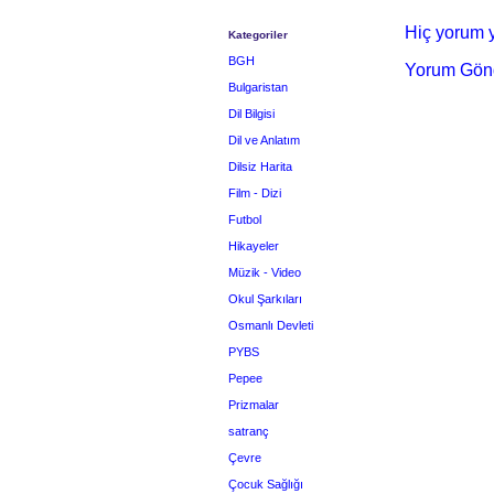
Hiç yorum y
Kategoriler
BGH
Yorum Gön
Bulgaristan
Dil Bilgisi
Dil ve Anlatım
Dilsiz Harita
Film - Dizi
Futbol
Hikayeler
Müzik - Video
Okul Şarkıları
Osmanlı Devleti
PYBS
Pepee
Prizmalar
satranç
Çevre
Çocuk Sağlığı