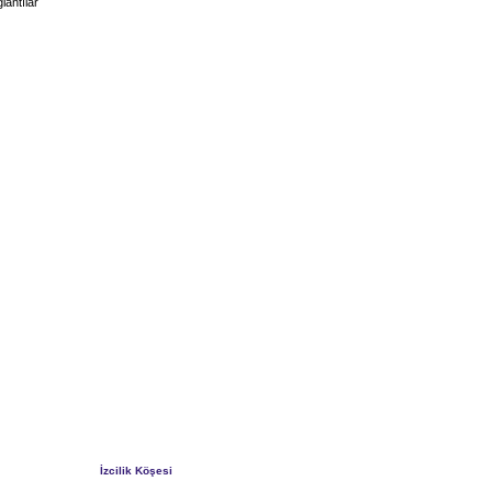
lantılar
İzcilik Köşesi