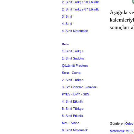
2. Sınıf Türkçe 50 Etkinlik
2. Sınıf Türkçe 87 Etkinlik
Aşağıda ver
3. Sınıf
kalemleriy
4. Sınıf
sonuçları a
4. Sınıf Matematik
Ders
1. Sınıf Türkçe
1. Sınıf Sudoku
Çözümlü Problem
Soru - Cevap
2. Sınıf Türkçe
3. Snf Deneme Sınavları
PYBS - DPY - SBS
4. Sınıf Etkinlik
5. Sınıf Türkçe
5. Sınıf Etkinlik
Mat. - Video
Gönderen
Ödev
8. Sınıf Matematik
Matematik MEB