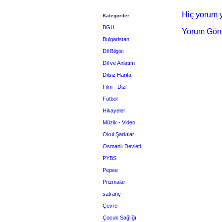
Hiç yorum y
Kategoriler
BGH
Yorum Gön
Bulgaristan
Dil Bilgisi
Dil ve Anlatım
Dilsiz Harita
Film - Dizi
Futbol
Hikayeler
Müzik - Video
Okul Şarkıları
Osmanlı Devleti
PYBS
Pepee
Prizmalar
satranç
Çevre
Çocuk Sağlığı