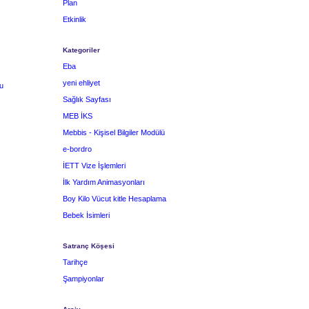
Plan
Etkinlik
Kategoriler
Eba
yeni ehliyet
u
Sağlık Sayfası
MEB İKS
Mebbis - Kişisel Bilgiler Modülü
e-bordro
İETT Vize İşlemleri
İlk Yardım Animasyonları
Boy Kilo Vücut kitle Hesaplama
Bebek İsimleri
Satranç Köşesi
Tarihçe
Şampiyonlar