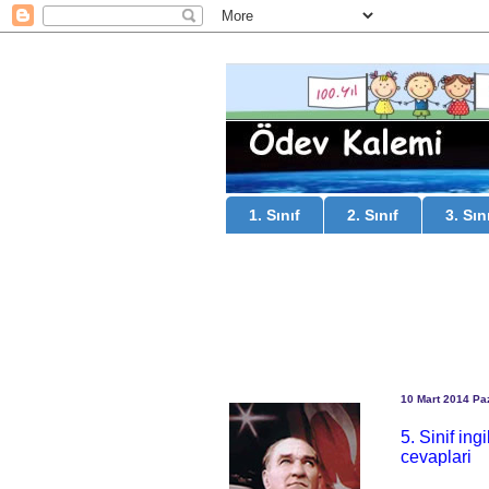
1. Sınıf
2. Sınıf
3. Sın
10 Mart 2014 Pa
5. Sinif ing
cevaplari