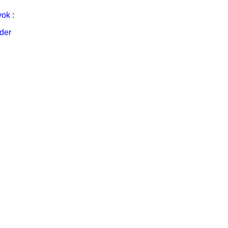
ok :
der