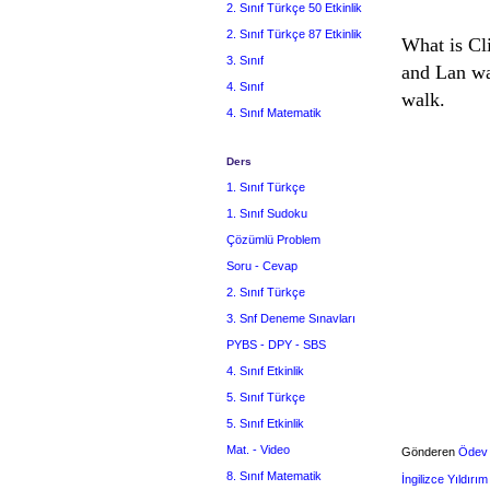
2. Sınıf Türkçe 50 Etkinlik
2. Sınıf Türkçe 87 Etkinlik
What is Cl
3. Sınıf
and Lan wa
4. Sınıf
walk.
4. Sınıf Matematik
Ders
1. Sınıf Türkçe
1. Sınıf Sudoku
Çözümlü Problem
Soru - Cevap
2. Sınıf Türkçe
3. Snf Deneme Sınavları
PYBS - DPY - SBS
4. Sınıf Etkinlik
5. Sınıf Türkçe
5. Sınıf Etkinlik
Mat. - Video
Gönderen
Ödev
8. Sınıf Matematik
İngilizce Yıldırı