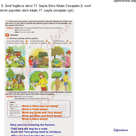
Sposnsorlu Bağ
ı 5. Sınıf İngilizce dersi 77. Sayfa Ders Kitabı Cevapları,5. sınıf
ıldırım yayınları ders kitabı 77. sayfa cevapları (çk)
Öğretmen