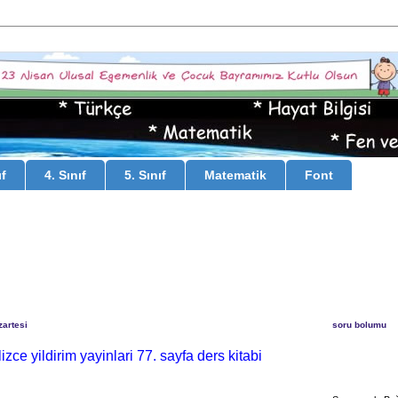
ıf
4. Sınıf
5. Sınıf
Matematik
Font
zartesi
soru bolumu
ilizce yildirim yayinlari 77. sayfa ders kitabi