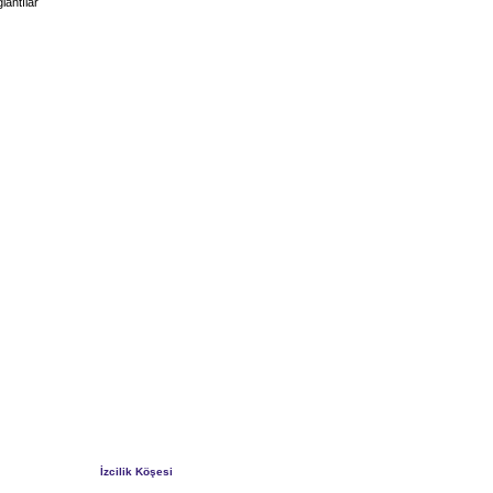
lantılar
İzcilik Köşesi