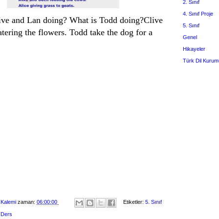
2. Sınıf
4. Sınıf Proje
ive and Lan doing? What is Todd doing?Clive
5. Sınıf
tering the flowers. Todd take the dog for a
Genel
Hikayeler
Türk Dil Kurum
 Kalemi
zaman:
06:00:00
Etiketler:
5. Sınıf
m Ders