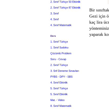
2. Sınıf Türkçe 50 Etkinlik
2. Sınıf Türkçe 87 Etkinlik
Bir sınıfta
3. Sınıf
Gezi için ö
4. Sınıf
kaç lira üc
4. Sınıf Matematik
yönteminiz
yaparak kon
Ders
1. Sınıf Türkçe
1. Sınıf Sudoku
Çözümlü Problem
Soru - Cevap
2. Sınıf Türkçe
3. Snf Deneme Sınavları
PYBS - DPY - SBS
4. Sınıf Etkinlik
5. Sınıf Türkçe
5. Sınıf Etkinlik
Mat. - Video
8. Sınıf Matematik