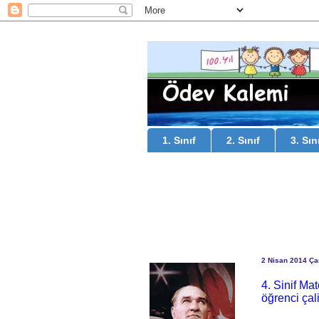
1. Sınıf
2. Sınıf
3. Sın
2 Nisan 2014 Ç
4. Sinif Ma
öğrenci çal