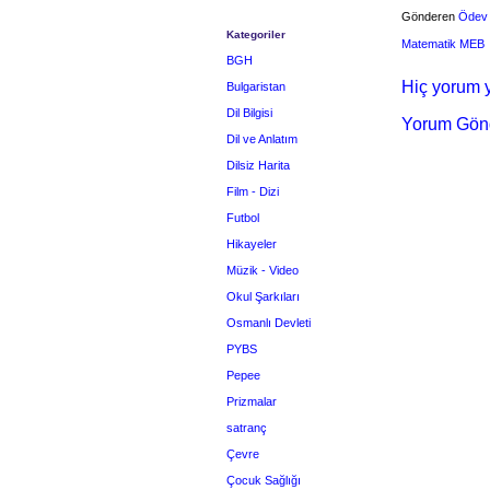
Gönderen
Ödev
Kategoriler
Matematik MEB
BGH
Hiç yorum y
Bulgaristan
Dil Bilgisi
Yorum Gön
Dil ve Anlatım
Dilsiz Harita
Film - Dizi
Futbol
Hikayeler
Müzik - Video
Okul Şarkıları
Osmanlı Devleti
PYBS
Pepee
Prizmalar
satranç
Çevre
Çocuk Sağlığı