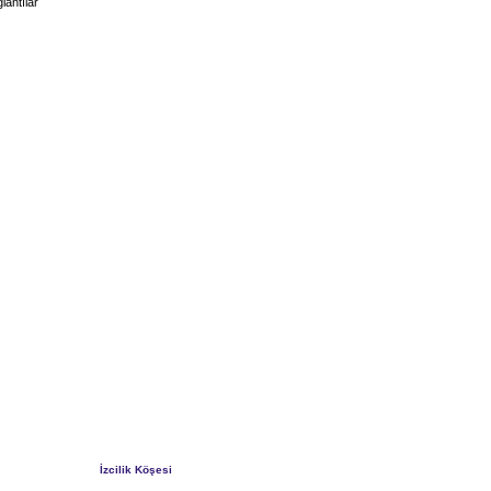
lantılar
İzcilik Köşesi