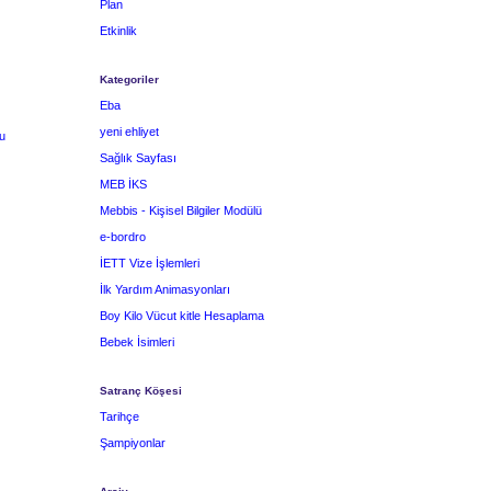
Plan
Etkinlik
Kategoriler
Eba
yeni ehliyet
u
Sağlık Sayfası
MEB İKS
Mebbis - Kişisel Bilgiler Modülü
e-bordro
İETT Vize İşlemleri
İlk Yardım Animasyonları
Boy Kilo Vücut kitle Hesaplama
Bebek İsimleri
Satranç Köşesi
Tarihçe
Şampiyonlar