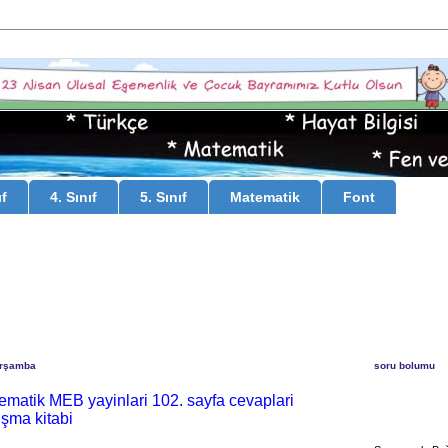
ıf
4. Sınıf
5. Sınıf
Matematik
Font
arşamba
soru bolumu
tematik MEB yayinlari 102. sayfa cevaplari
işma kitabi