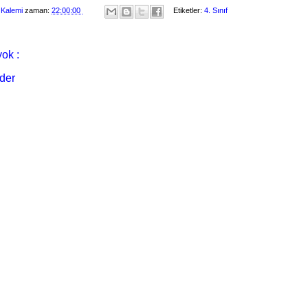
 Kalemi
zaman:
22:00:00
Etiketler:
4. Sınıf
ok :
der