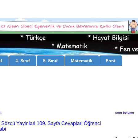
ıf
4. Sınıf
5. Sınıf
Matematik
Font
ı
soru bolumu
n Sözcü Yayinlari 109. Sayfa Cevaplari Öğrenci
abi