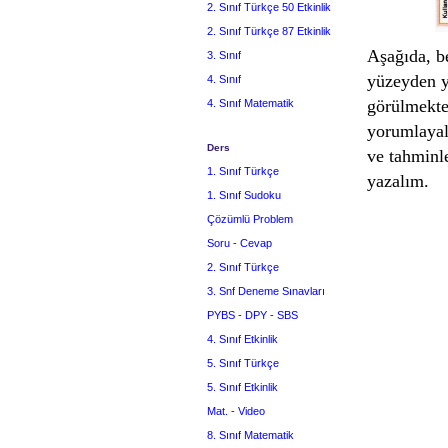
2. Sınıf Türkçe 50 Etkinlik
2. Sınıf Türkçe 87 Etkinlik
Aşağıda, be
3. Sınıf
yüzeyden ya
4. Sınıf
görülmekted
4. Sınıf Matematik
yorumlayal
Ders
ve tahminle
1. Sınıf Türkçe
yazalım.
1. Sınıf Sudoku
Çözümlü Problem
Soru - Cevap
2. Sınıf Türkçe
3. Snf Deneme Sınavları
PYBS - DPY - SBS
4. Sınıf Etkinlik
5. Sınıf Türkçe
5. Sınıf Etkinlik
Mat. - Video
8. Sınıf Matematik