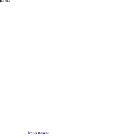
lantılar
İzcilik Köşesi