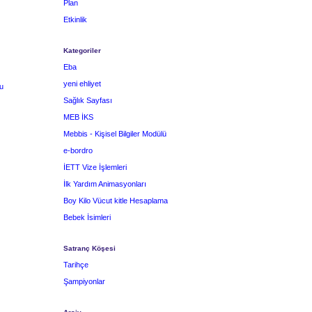
Plan
Etkinlik
Kategoriler
Eba
yeni ehliyet
u
Sağlık Sayfası
MEB İKS
Mebbis - Kişisel Bilgiler Modülü
e-bordro
İETT Vize İşlemleri
İlk Yardım Animasyonları
Boy Kilo Vücut kitle Hesaplama
Bebek İsimleri
Satranç Köşesi
Tarihçe
Şampiyonlar