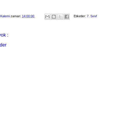
 Kalemi
zaman:
14:00:00
Etiketler:
7. Sınıf
ok :
der