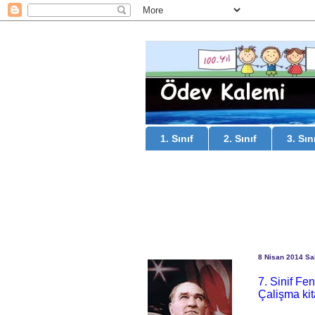
1. Sınıf
2. Sınıf
3. Sın
8 Nisan 2014 Sal
7. Sinif Fe
Çalişma kit