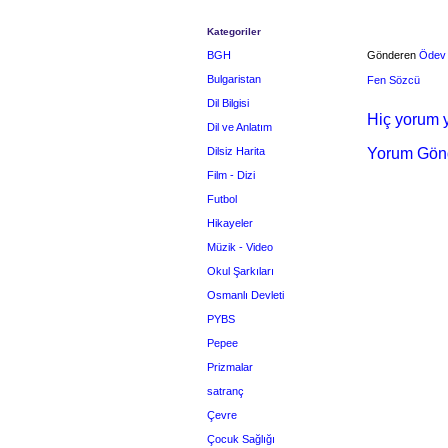
Kategoriler
BGH
Gönderen
Ödev
Bulgaristan
Fen Sözcü
Dil Bilgisi
Hiç yorum y
Dil ve Anlatım
Dilsiz Harita
Yorum Gön
Film - Dizi
Futbol
Hikayeler
Müzik - Video
Okul Şarkıları
Osmanlı Devleti
PYBS
Pepee
Prizmalar
satranç
Çevre
Çocuk Sağlığı