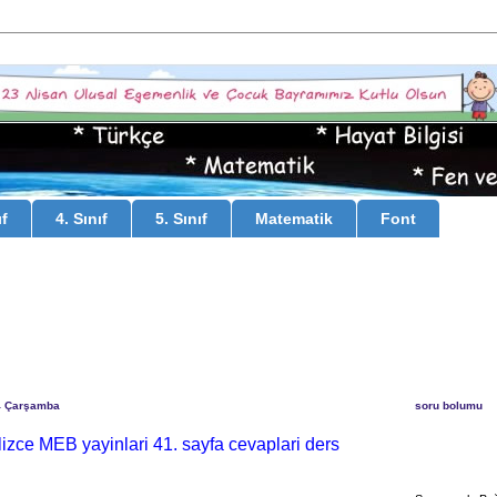
ıf
4. Sınıf
5. Sınıf
Matematik
Font
4 Çarşamba
soru bolumu
gilizce MEB yayinlari 41. sayfa cevaplari ders