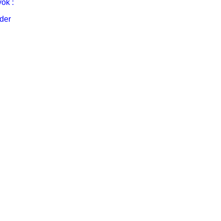
ok :
der