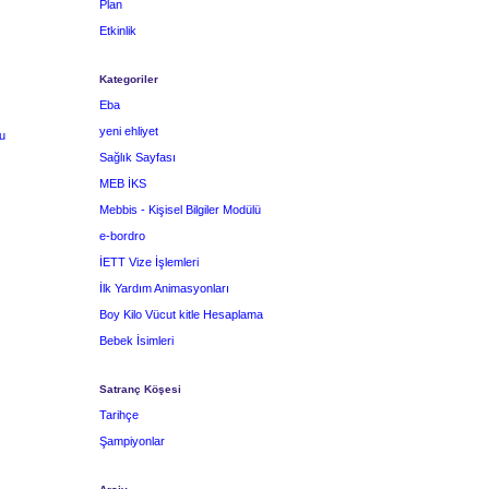
Plan
Etkinlik
Kategoriler
Eba
yeni ehliyet
u
Sağlık Sayfası
MEB İKS
Mebbis - Kişisel Bilgiler Modülü
e-bordro
İETT Vize İşlemleri
İlk Yardım Animasyonları
Boy Kilo Vücut kitle Hesaplama
Bebek İsimleri
Satranç Köşesi
Tarihçe
Şampiyonlar