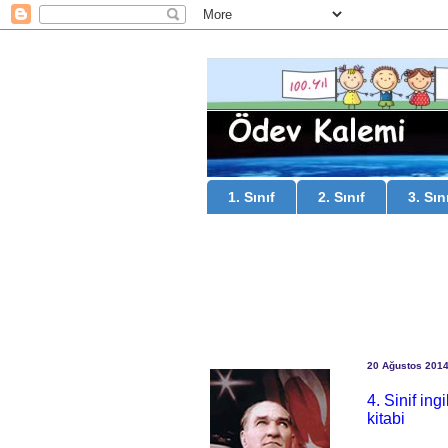
1. Sınıf
2. Sınıf
3. Sın
20 Ağustos 201
4. Sinif in
kitabi