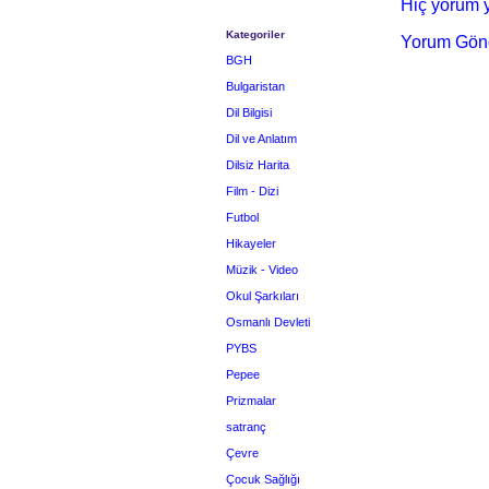
Hiç yorum y
Kategoriler
Yorum Gön
BGH
Bulgaristan
Dil Bilgisi
Dil ve Anlatım
Dilsiz Harita
Film - Dizi
Futbol
Hikayeler
Müzik - Video
Okul Şarkıları
Osmanlı Devleti
PYBS
Pepee
Prizmalar
satranç
Çevre
Çocuk Sağlığı