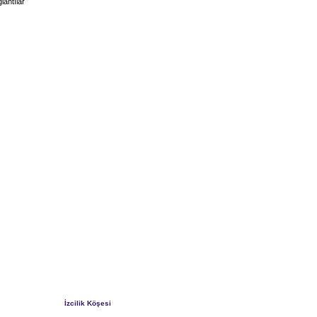
lantılar
İzcilik Köşesi