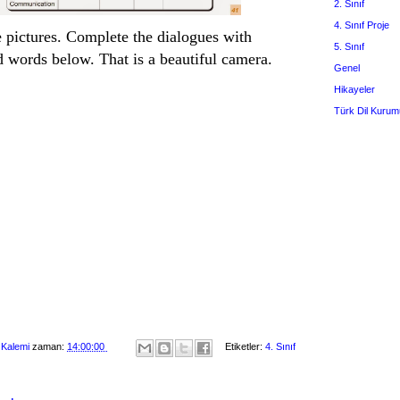
2. Sınıf
4. Sınıf Proje
e pictures. Complete the dialogues with
5. Sınıf
d words below. That is a beautiful camera.
Genel
Hikayeler
Türk Dil Kurum
 Kalemi
zaman:
14:00:00
Etiketler:
4. Sınıf