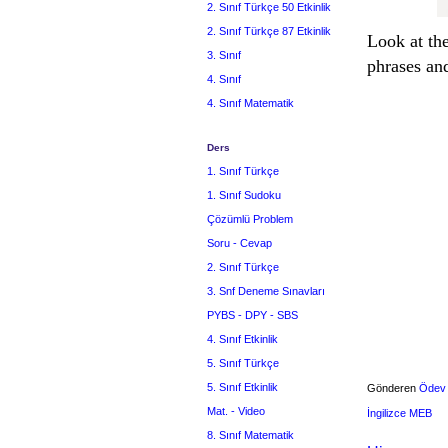
2. Sınıf Türkçe 50 Etkinlik
2. Sınıf Türkçe 87 Etkinlik
Look at th
3. Sınıf
phrases an
4. Sınıf
4. Sınıf Matematik
Ders
1. Sınıf Türkçe
1. Sınıf Sudoku
Çözümlü Problem
Soru - Cevap
2. Sınıf Türkçe
3. Snf Deneme Sınavları
PYBS - DPY - SBS
4. Sınıf Etkinlik
5. Sınıf Türkçe
5. Sınıf Etkinlik
Gönderen
Ödev
Mat. - Video
İngilizce MEB
8. Sınıf Matematik