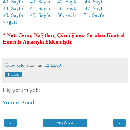
40. Sayfa
41. Sayfa
42. Sayfa
43. Sayfa
44. Sayfa
45. Sayfa
46. Sayfa
47. Sayfa
48. Sayfa
49. Sayfa
50. sayfa
51. Sayfa
<<geri
* Not: Cevap Kağıtları, Çözdüğünüz Soruları Kontrol
Etmeniz Amacıyla Eklenmiştir.
Ödev Kalemi
zaman:
12:12:00
Paylaş
Hiç yorum yok:
Yorum Gönder
‹
›
Ana Sayfa