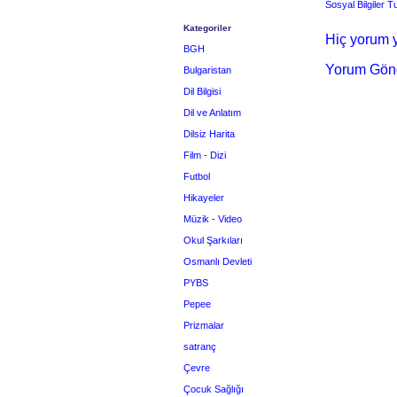
Sosyal Bilgiler T
Kategoriler
Hiç yorum y
BGH
Yorum Gön
Bulgaristan
Dil Bilgisi
Dil ve Anlatım
Dilsiz Harita
Film - Dizi
Futbol
Hikayeler
Müzik - Video
Okul Şarkıları
Osmanlı Devleti
PYBS
Pepee
Prizmalar
satranç
Çevre
Çocuk Sağlığı