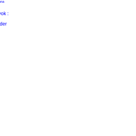
una
ok :
der