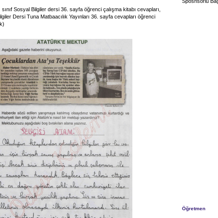
Sposnsorlu Bağ
 sınıf Sosyal Bilgiler dersi 36. sayfa öğrenci çalışma kitabı cevapları,
ilgiler Dersi Tuna Matbaacılık Yayınları 36. sayfa cevapları öğrenci
k)
Öğretmen