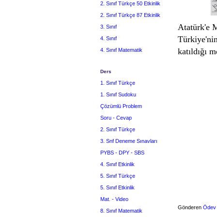
2. Sınıf Türkçe 50 Etkinlik
2. Sınıf Türkçe 87 Etkinlik
Atatürk'e 
3. Sınıf
Türkiye'ni
4. Sınıf
katıldığı 
4. Sınıf Matematik
Ders
1. Sınıf Türkçe
1. Sınıf Sudoku
Çözümlü Problem
Soru - Cevap
2. Sınıf Türkçe
3. Snf Deneme Sınavları
PYBS - DPY - SBS
4. Sınıf Etkinlik
5. Sınıf Türkçe
5. Sınıf Etkinlik
Mat. - Video
Gönderen
Ödev
8. Sınıf Matematik