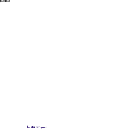
lantılar
İzcilik Köşesi