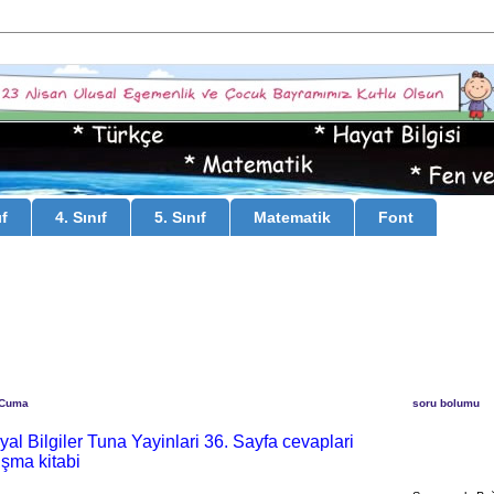
ıf
4. Sınıf
5. Sınıf
Matematik
Font
 Cuma
soru bolumu
syal Bilgiler Tuna Yayinlari 36. Sayfa cevaplari
işma kitabi