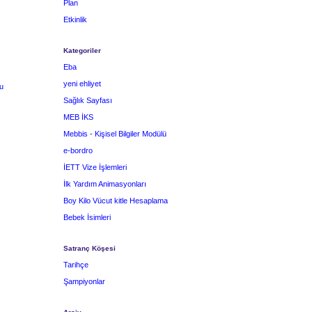
Plan
Etkinlik
Kategoriler
Eba
yeni ehliyet
u
Sağlık Sayfası
MEB İKS
Mebbis - Kişisel Bilgiler Modülü
e-bordro
İETT Vize İşlemleri
İlk Yardım Animasyonları
Boy Kilo Vücut kitle Hesaplama
Bebek İsimleri
Satranç Köşesi
Tarihçe
Şampiyonlar