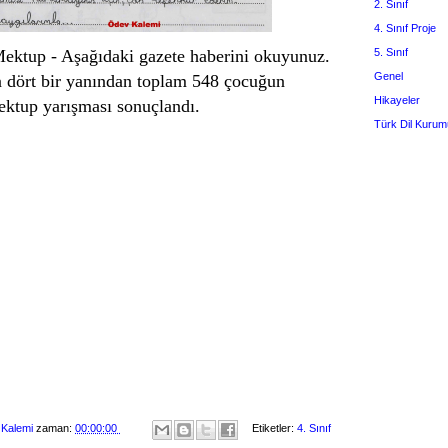
2. Sınıf
4. Sınıf Proje
Mektup - Aşağıdaki gazete haberini okuyunuz.
5. Sınıf
Genel
n dört bir yanından toplam 548 çocuğun
Hikayeler
mektup yarışması sonuçlandı.
Türk Dil Kurum
 Kalemi
zaman:
00:00:00
Etiketler:
4. Sınıf