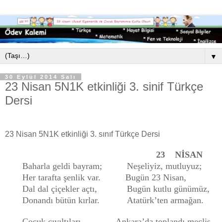
▼
30 Eylül 2014 Salı
23 Nisan 5N1K etkinliği 3. sinif Türkçe
Dersi
23 Nisan 5N1K etkinliği 3. sınıf Türkçe Dersi
23
NİSAN
Baharla geldi bayram; Neşeliyiz, mutluyuz;
Her tarafta şenlik var. Bugün 23 Nisan,
Dal dal çiçekler açtı, Bugün kutlu günümüz,
Donandı bütün kırlar. Atatürk’ten armağan.
Çocuk cıvıltıları Ankara’da toplandı meclis,