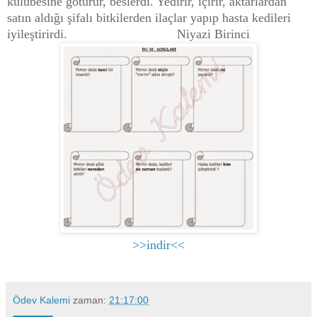
kulübesine götürür, beslerdi. Yedirir, içirir, aktarlardan
satın aldığı şifalı bitkilerden ilaçlar yapıp hasta kedileri
iyileştirirdi.
Niyazi Birinci
>>indir<<
Ödev Kalemi
zaman:
21:17:00