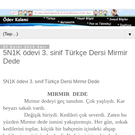
▼
30 Eylül 2014 Salı
5N1K ödevi 3. sinif Türkçe Dersi Mirmir
Dede
5N1K ödevi 3. sınıf Türkçe Dersi Mırmır Dede
MIRMIR DEDE
Mırmır dedeyi geç tanıdım. Çok yaşlıydı. Kar
beyazı sakalı vardı.
Değişik biriydi. Kedileri çok severdi. Zaten bu
yüzden Mırmır dede ismini yakıştırmıştı. Her gün, sokak
kedilerini toplar, küçük bir bahçenin içindeki ahşap