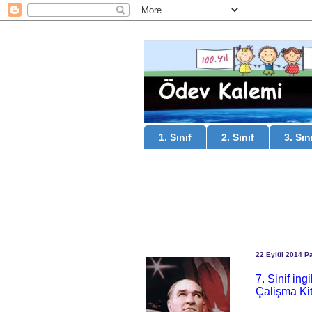
1. Sınıf
2. Sınıf
3. Sın
22 Eylül 2014 Pa
7. Sinif in
Çalişma Ki