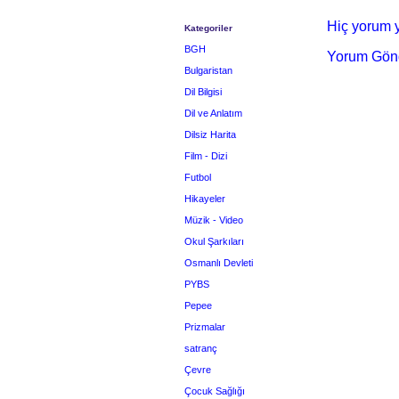
Hiç yorum y
Kategoriler
BGH
Yorum Gön
Bulgaristan
Dil Bilgisi
Dil ve Anlatım
Dilsiz Harita
Film - Dizi
Futbol
Hikayeler
Müzik - Video
Okul Şarkıları
Osmanlı Devleti
PYBS
Pepee
Prizmalar
satranç
Çevre
Çocuk Sağlığı