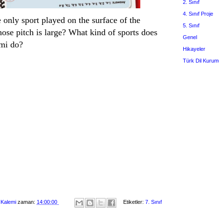
2. Sınıf
4. Sınıf Proje
 only sport played on the surface of the
5. Sınıf
se pitch is large? What kind of sports does
Genel
mi do?
Hikayeler
Türk Dil Kurum
 Kalemi
zaman:
14:00:00
Etiketler:
7. Sınıf