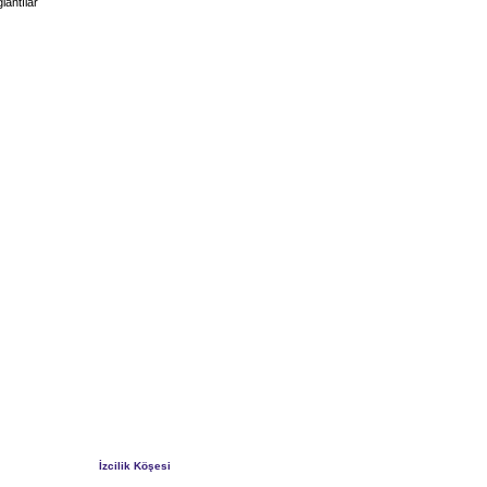
lantılar
İzcilik Köşesi