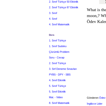
2. Sınıf Türkçe 50 Etkinlik
2. Sınıf Türkçe 87 Etkinlik
What is the
3. Sınıf
moon,? Who
4. Sınıf
Ödev Kale
4. Sınıf Matematik
Ders
1. Sınıf Türkçe
1. Sınıf Sudoku
Çözümlü Problem
Soru - Cevap
2. Sınıf Türkçe
3. Snf Deneme Sınavları
PYBS - DPY - SBS
4. Sınıf Etkinlik
5. Sınıf Türkçe
5. Sınıf Etkinlik
Mat. - Video
Gönderen
Ödev
8. Sınıf Matematik
İngilizce Lider