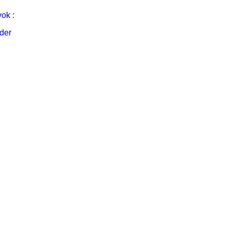
ok :
der