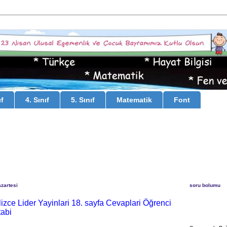
ıf
4. Sınıf
5. Sınıf
Matematik
Font
zartesi
soru bolumu
gilizce Lider Yayinlari 18. sayfa Cevaplari Öğrenci
tabi