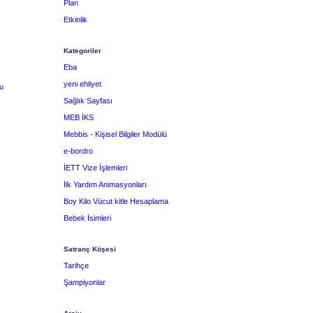
Plan
Etkinlik
Kategoriler
Eba
yeni ehliyet
u
Sağlık Sayfası
MEB İKS
Mebbis - Kişisel Bilgiler Modülü
e-bordro
İETT Vize İşlemleri
İlk Yardım Animasyonları
Boy Kilo Vücut kitle Hesaplama
Bebek İsimleri
Satranç Köşesi
Tarihçe
Şampiyonlar