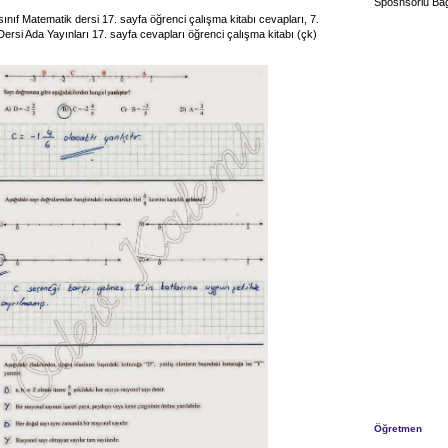
Sposnsorlu Bağ
sınıf Matematik dersi 17. sayfa öğrenci çalışma kitabı cevapları, 7.
Dersi Ada Yayınları 17. sayfa cevapları öğrenci çalışma kitabı (çk)
Öğretmen