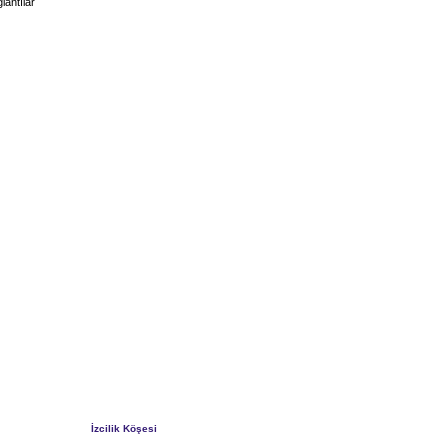
lantılar
İzcilik Köşesi