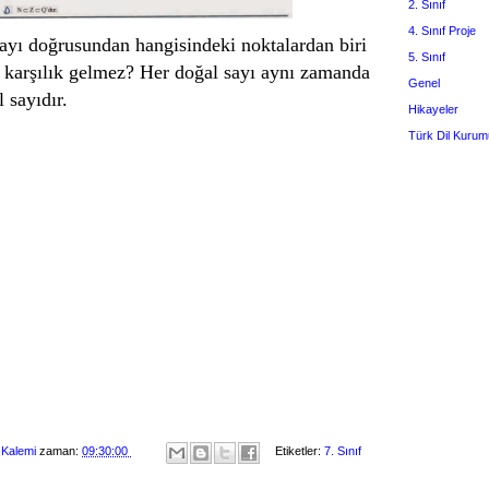
2. Sınıf
4. Sınıf Proje
sayı doğrusundan hangisindeki noktalardan biri
5. Sınıf
e karşılık gelmez? Her doğal sayı aynı zamanda
Genel
l sayıdır.
Hikayeler
Türk Dil Kurum
 Kalemi
zaman:
09:30:00
Etiketler:
7. Sınıf