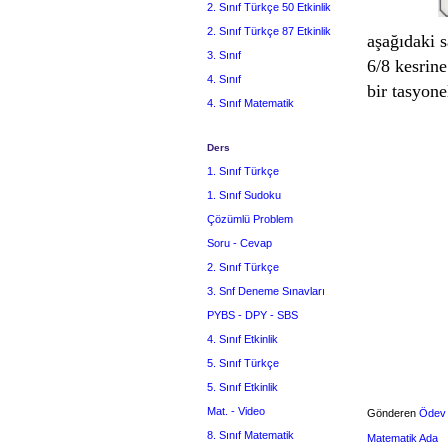
2. Sınıf Türkçe 50 Etkinlik
2. Sınıf Türkçe 87 Etkinlik
aşağıdaki 
3. Sınıf
6/8 kesrin
4. Sınıf
bir tasyone
4. Sınıf Matematik
Ders
1. Sınıf Türkçe
1. Sınıf Sudoku
Çözümlü Problem
Soru - Cevap
2. Sınıf Türkçe
3. Snf Deneme Sınavları
PYBS - DPY - SBS
4. Sınıf Etkinlik
5. Sınıf Türkçe
5. Sınıf Etkinlik
Mat. - Video
Gönderen
Ödev
8. Sınıf Matematik
Matematik Ada