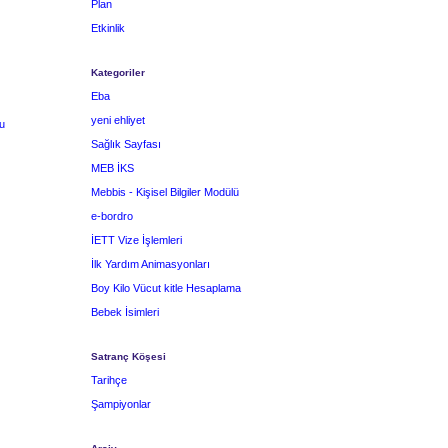
Plan
Etkinlik
Kategoriler
Eba
yeni ehliyet
u
Sağlık Sayfası
MEB İKS
Mebbis - Kişisel Bilgiler Modülü
e-bordro
İETT Vize İşlemleri
İlk Yardım Animasyonları
Boy Kilo Vücut kitle Hesaplama
Bebek İsimleri
Satranç Köşesi
Tarihçe
Şampiyonlar