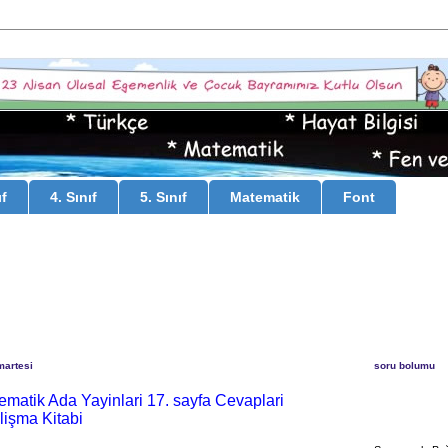
ıf
4. Sınıf
5. Sınıf
Matematik
Font
martesi
soru bolumu
tematik Ada Yayinlari 17. sayfa Cevaplari
lişma Kitabi