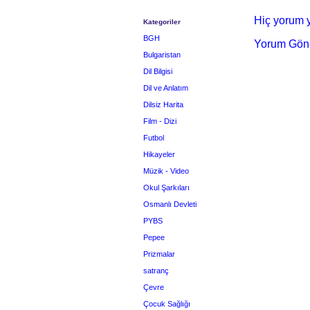
Hiç yorum y
Kategoriler
BGH
Yorum Gön
Bulgaristan
Dil Bilgisi
Dil ve Anlatım
Dilsiz Harita
Film - Dizi
Futbol
Hikayeler
Müzik - Video
Okul Şarkıları
Osmanlı Devleti
PYBS
Pepee
Prizmalar
satranç
Çevre
Çocuk Sağlığı