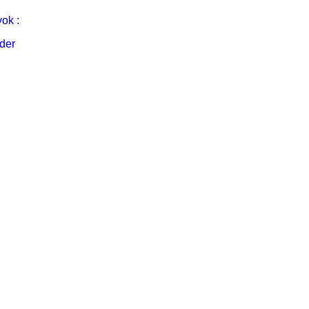
ok :
der