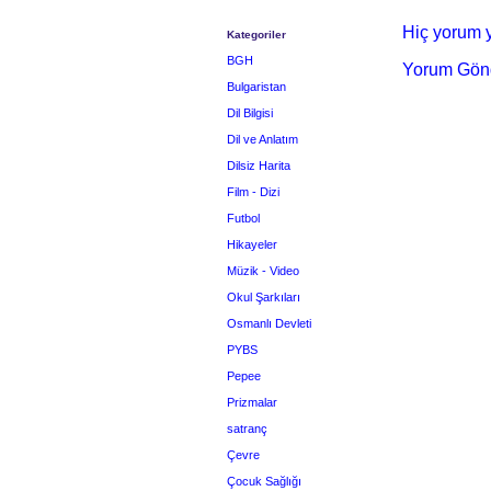
Hiç yorum y
Kategoriler
BGH
Yorum Gön
Bulgaristan
Dil Bilgisi
Dil ve Anlatım
Dilsiz Harita
Film - Dizi
Futbol
Hikayeler
Müzik - Video
Okul Şarkıları
Osmanlı Devleti
PYBS
Pepee
Prizmalar
satranç
Çevre
Çocuk Sağlığı