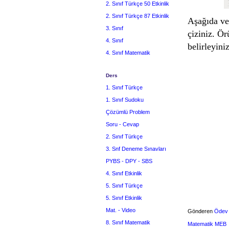
2. Sınıf Türkçe 50 Etkinlik
2. Sınıf Türkçe 87 Etkinlik
Aşağıda ve
3. Sınıf
çiziniz. Ör
4. Sınıf
belirleyiniz
4. Sınıf Matematik
Ders
1. Sınıf Türkçe
1. Sınıf Sudoku
Çözümlü Problem
Soru - Cevap
2. Sınıf Türkçe
3. Snf Deneme Sınavları
PYBS - DPY - SBS
4. Sınıf Etkinlik
5. Sınıf Türkçe
5. Sınıf Etkinlik
Mat. - Video
Gönderen
Ödev
8. Sınıf Matematik
Matematik MEB