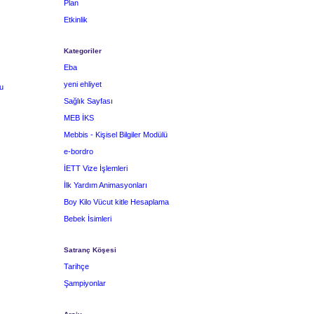
Plan
Etkinlik
Kategoriler
Eba
yeni ehliyet
u
Sağlık Sayfası
MEB İKS
Mebbis - Kişisel Bilgiler Modülü
e-bordro
İETT Vize İşlemleri
İlk Yardım Animasyonları
Boy Kilo Vücut kitle Hesaplama
Bebek İsimleri
Satranç Köşesi
Tarihçe
Şampiyonlar