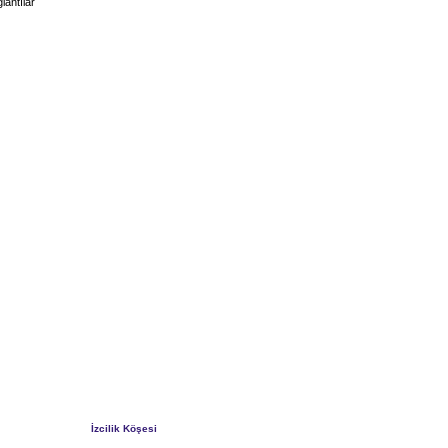
lantılar
İzcilik Köşesi