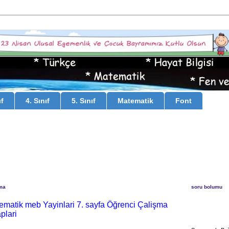
ıf
4. Sınıf
5. Sınıf
Matematik
Font
uma
soru bolumu
tematik meb Yayinlari 7. sayfa Öğrenci Çalişma
plari