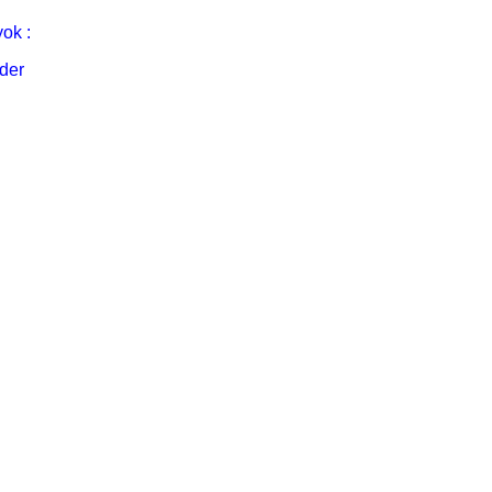
ok :
der