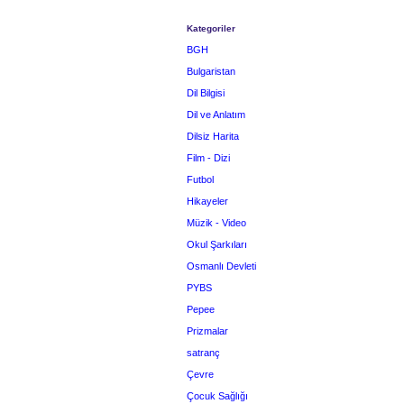
Kategoriler
BGH
Bulgaristan
Dil Bilgisi
Dil ve Anlatım
Dilsiz Harita
Film - Dizi
Futbol
Hikayeler
Müzik - Video
Okul Şarkıları
Osmanlı Devleti
PYBS
Pepee
Prizmalar
satranç
Çevre
Çocuk Sağlığı