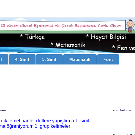
ıf
4. Sınıf
5. Sınıf
Matematik
Font
Cuma
soru bolumu
 dik temel harfler deftere yapiştirma 1. sinif
a öğreniyorum 1. grup kelimeler