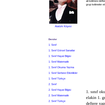
ali kelimesi def
grup kelimeler etk
Atatürk Köşesi
Dersler
1. Sınıf
1. Sınıf Görsel Sanatlar
1. Sınıf Hayat Bilgisi
1. Sınıf Matematik
1. Sınıf Okuma Yazma
1. Sınıf Serbest Etkinlikler
1. Sınıf Türkçe
2. Sınıf
2. Sınıf Hayat Bilgisi
1. sınıf o
2. Sınıf Matematik
elakin 1. g
2. Sınıf Türkçe
deftere yap