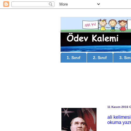
1. Sınıf
2. Sınıf
3. Sın
11 Kasım 2016 
ali kelimesi
okuma yazm