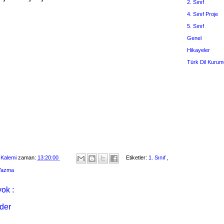
2. Sınıf
4. Sınıf Proje
5. Sınıf
Genel
Hikayeler
Türk Dil Kurum
 Kalemi
zaman:
13:20:00
Etiketler:
1. Sınıf
,
 Yazma
ok :
der