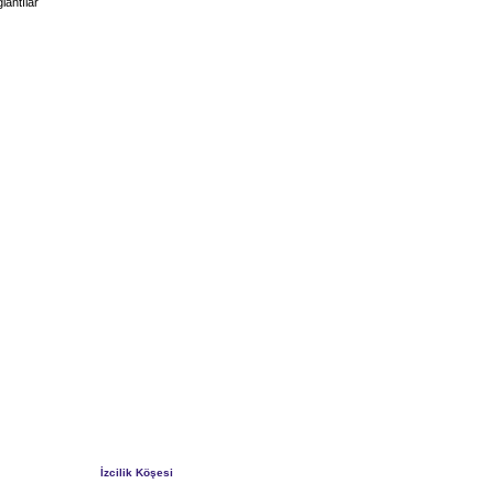
lantılar
İzcilik Köşesi