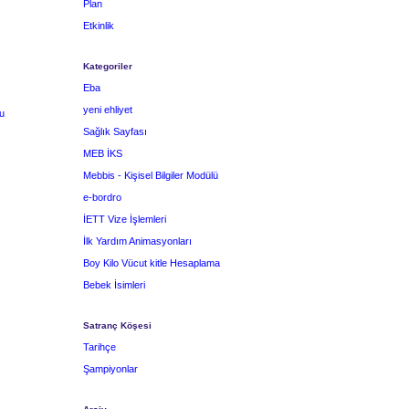
Plan
Etkinlik
Kategoriler
Eba
yeni ehliyet
u
Sağlık Sayfası
MEB İKS
Mebbis - Kişisel Bilgiler Modülü
e-bordro
İETT Vize İşlemleri
İlk Yardım Animasyonları
Boy Kilo Vücut kitle Hesaplama
Bebek İsimleri
Satranç Köşesi
Tarihçe
Şampiyonlar