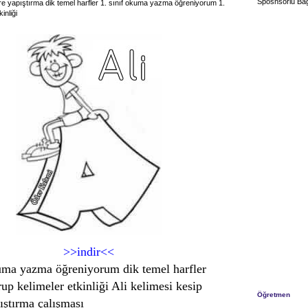
Sposnsorlu Bağ
tere yapıştırma dik temel harfler 1. sınıf okuma yazma öğreniyorum 1.
inliği
>>indir<<
kuma yazma öğreniyorum dik temel harfler
rup kelimeler etkinliği Ali kelimesi kesip
Öğretmen
ıştırma çalışması