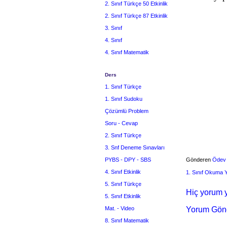
2. Sınıf Türkçe 50 Etkinlik
2. Sınıf Türkçe 87 Etkinlik
3. Sınıf
4. Sınıf
4. Sınıf Matematik
Ders
1. Sınıf Türkçe
1. Sınıf Sudoku
Çözümlü Problem
Soru - Cevap
2. Sınıf Türkçe
3. Snf Deneme Sınavları
PYBS - DPY - SBS
Gönderen
Ödev
4. Sınıf Etkinlik
1. Sınıf Okuma
5. Sınıf Türkçe
Hiç yorum y
5. Sınıf Etkinlik
Mat. - Video
Yorum Gön
8. Sınıf Matematik