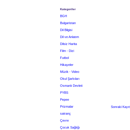
Kategoriler
BGH
Bulgaristan
Dil Bilgisi
Dil ve Anlatım
Dilsiz Harita
Film - Dizi
Futbol
Hikayeler
Müzik - Video
Okul Şarkıları
Osmanlı Devleti
PYBS
Pepee
Prizmalar
Sonraki Kayıt
satranç
Çevre
Çocuk Sağlığı