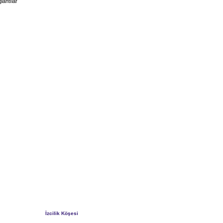
lantılar
İzcilik Köşesi