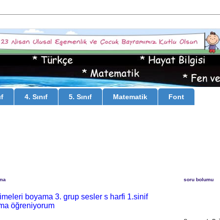
ıf
4. Sınıf
5. Sınıf
Matematik
Font
uma
soru bolumu
imeleri boyama 3. grup sesler s harfi 1.sinif
ma öğreniyorum