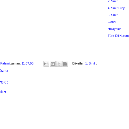
2. Sınıf
4. Sınıf Proje
5. Sınıf
Genel
Hikayeler
Türk Dil Kurum
 Kalemi
zaman:
11:07:00
Etiketler:
1. Sınıf
,
 Yazma
ok :
der