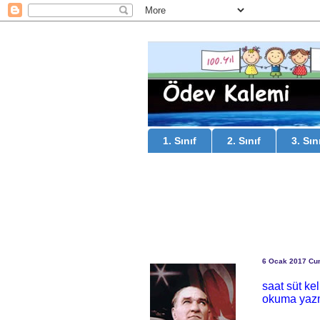
1. Sınıf
2. Sınıf
3. Sın
6 Ocak 2017 C
saat süt kel
okuma yaz