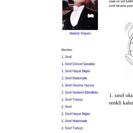
saat ve süt keli
sınıf okuma ya
Atatürk Köşesi
Dersler
1. Sınıf
1. Sınıf Görsel Sanatlar
1. Sınıf Hayat Bilgisi
1. Sınıf Matematik
1. Sınıf Okuma Yazma
1. Sınıf Serbest Etkinlikler
1. sınıf o
1. Sınıf Türkçe
renkli kal
2. Sınıf
2. Sınıf Hayat Bilgisi
2. Sınıf Matematik
2. Sınıf Türkçe