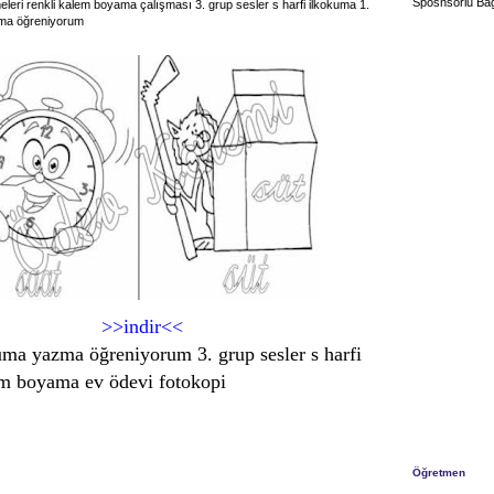
Sposnsorlu Bağ
meleri renkli kalem boyama çalışması 3. grup sesler s harfi ilkokuma 1.
zma öğreniyorum
>>indir<<
kuma yazma öğreniyorum 3. grup sesler s harfi
em boyama ev ödevi fotokopi
Öğretmen