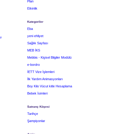
Plan
Etkinlik
Kategoriler
Eba
yeni ehliyet
u
Sağlık Sayfası
MEB İKS
Mebbis - Kişisel Bilgiler Modülü
e-bordro
İETT Vize İşlemleri
İlk Yardım Animasyonları
Boy Kilo Vücut kitle Hesaplama
Bebek İsimleri
Satranç Köşesi
Tarihçe
Şampiyonlar