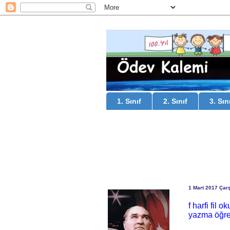
1. Sınıf
2. Sınıf
3. Sın
1 Mart 2017 Ça
f harfi fil 
yazma öğr