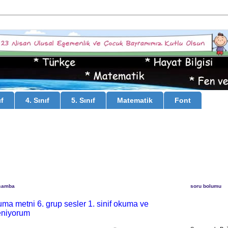
ıf
4. Sınıf
5. Sınıf
Matematik
Font
rşamba
soru bolumu
okuma metni 6. grup sesler 1. sinif okuma ve
eniyorum