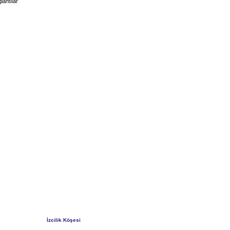
lantılar
İzcilik Köşesi