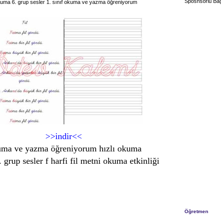
Sposnsorlu Bağ
i okuma 6. grup sesler 1. sınıf okuma ve yazma öğreniyorum
>>indir<<
kuma ve yazma öğreniyorum hızlı okuma
. grup sesler f harfi fil metni okuma etkinliği
Öğretmen