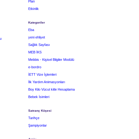
Plan
Etkinlik
Kategoriler
Eba
yeni ehliyet
u
Sağlık Sayfası
MEB İKS
Mebbis - Kişisel Bilgiler Modülü
e-bordro
İETT Vize İşlemleri
İlk Yardım Animasyonları
Boy Kilo Vücut kitle Hesaplama
Bebek İsimleri
Satranç Köşesi
Tarihçe
Şampiyonlar