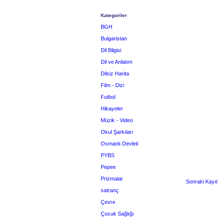
Kategoriler
BGH
Bulgaristan
Dil Bilgisi
Dil ve Anlatım
Dilsiz Harita
Film - Dizi
Futbol
Hikayeler
Müzik - Video
Okul Şarkıları
Osmanlı Devleti
PYBS
Pepee
Prizmalar
Sonraki Kayıt
satranç
Çevre
Çocuk Sağlığı