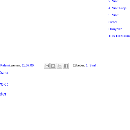
2. Sınıf
4. Sınıf Proje
5. Sınıf
Genel
Hikayeler
Türk Dil Kurum
 Kalemi
zaman:
11:07:00
Etiketler:
1. Sınıf
,
 Yazma
ok :
der