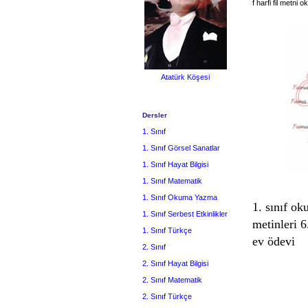
f harfi fil metn
Atatürk Köşesi
Dersler
1. Sınıf
1. Sınıf Görsel Sanatlar
1. Sınıf Hayat Bilgisi
1. Sınıf Matematik
1. Sınıf Okuma Yazma
1. sınıf o
1. Sınıf Serbest Etkinlikler
metinleri 6
1. Sınıf Türkçe
ev ödevi
2. Sınıf
2. Sınıf Hayat Bilgisi
2. Sınıf Matematik
2. Sınıf Türkçe