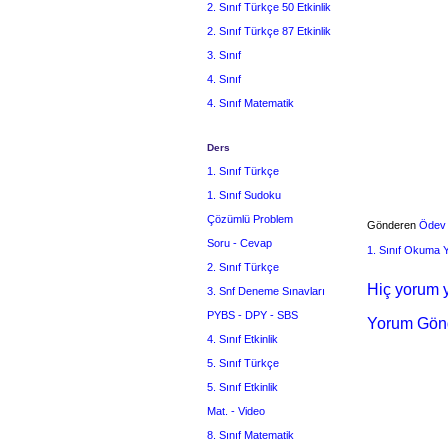
2. Sınıf Türkçe 50 Etkinlik
2. Sınıf Türkçe 87 Etkinlik
3. Sınıf
4. Sınıf
4. Sınıf Matematik
Ders
1. Sınıf Türkçe
1. Sınıf Sudoku
Çözümlü Problem
Gönderen
Ödev
Soru - Cevap
1. Sınıf Okuma
2. Sınıf Türkçe
Hiç yorum y
3. Snf Deneme Sınavları
PYBS - DPY - SBS
Yorum Gön
4. Sınıf Etkinlik
5. Sınıf Türkçe
5. Sınıf Etkinlik
Mat. - Video
8. Sınıf Matematik