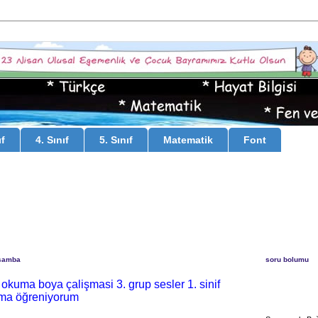
ıf
4. Sınıf
5. Sınıf
Matematik
Font
rşamba
soru bolumu
okuma boya çalişmasi 3. grup sesler 1. sinif
ma öğreniyorum