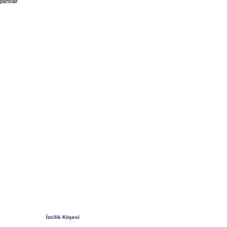
lantılar
İzcilik Köşesi