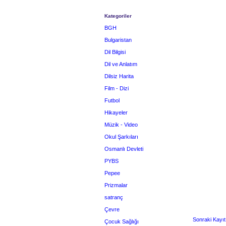
Kategoriler
BGH
Bulgaristan
Dil Bilgisi
Dil ve Anlatım
Dilsiz Harita
Film - Dizi
Futbol
Hikayeler
Müzik - Video
Okul Şarkıları
Osmanlı Devleti
PYBS
Pepee
Prizmalar
satranç
Çevre
Sonraki Kayıt
Çocuk Sağlığı