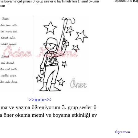
Sposnsorlu Bağ
 boyama çalışması 3. grup sesler ö harfi metinleri 1. sınıf okuma
rum
>>indir<<
kuma ve yazma öğreniyorum 3. grup sesler ö
a öner okuma metni ve boyama etkinliği ev
Öğretmen