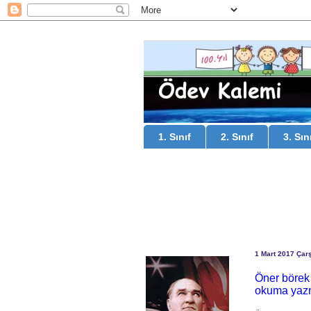
1. Sınıf
2. Sınıf
3. Sın
1 Mart 2017 Ça
Öner börek 
okuma yaz