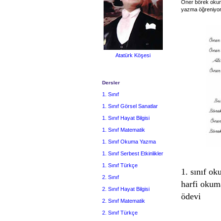
Öner börek okuma
yazma öğreniyo
Atatürk Köşesi
Dersler
1. Sınıf
1. Sınıf Görsel Sanatlar
1. Sınıf Hayat Bilgisi
1. Sınıf Matematik
1. Sınıf Okuma Yazma
1. Sınıf Serbest Etkinlikler
1. Sınıf Türkçe
1. sınıf o
2. Sınıf
harfi okum
2. Sınıf Hayat Bilgisi
ödevi
2. Sınıf Matematik
2. Sınıf Türkçe