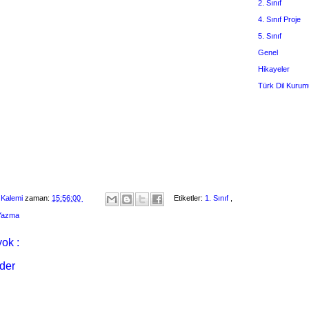
2. Sınıf
4. Sınıf Proje
5. Sınıf
Genel
Hikayeler
Türk Dil Kurum
 Kalemi
zaman:
15:56:00
Etiketler:
1. Sınıf
,
 Yazma
ok :
der