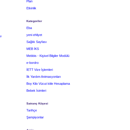
Plan
Etkinlik
Kategoriler
Eba
yeni ehliyet
u
Sağlık Sayfası
MEB İKS
Mebbis - Kişisel Bilgiler Modülü
e-bordro
İETT Vize İşlemleri
İlk Yardım Animasyonları
Boy Kilo Vücut kitle Hesaplama
Bebek İsimleri
Satranç Köşesi
Tarihçe
Şampiyonlar