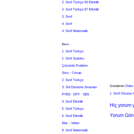
2. Sınıf Türkçe 50 Etkinlik
2. Sınıf Türkçe 87 Etkinlik
3. Sınıf
4. Sınıf
4. Sınıf Matematik
Ders
1. Sınıf Türkçe
1. Sınıf Sudoku
Çözümlü Problem
Soru - Cevap
2. Sınıf Türkçe
Gönderen
Ödev
3. Snf Deneme Sınavları
1. Sınıf Okuma
PYBS - DPY - SBS
4. Sınıf Etkinlik
Hiç yorum y
5. Sınıf Türkçe
Yorum Gön
5. Sınıf Etkinlik
Mat. - Video
8. Sınıf Matematik