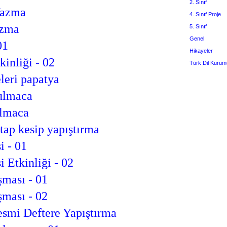
2. Sınıf
Yazma
4. Sınıf Proje
azma
5. Sınıf
Genel
01
Hikayeler
kinliği - 02
Türk Dil Kurum
leri papatya
bulmaca
ulmaca
itap kesip yapıştırma
i - 01
i Etkinliği - 02
şması - 01
şması - 02
esmi Deftere Yapıştırma