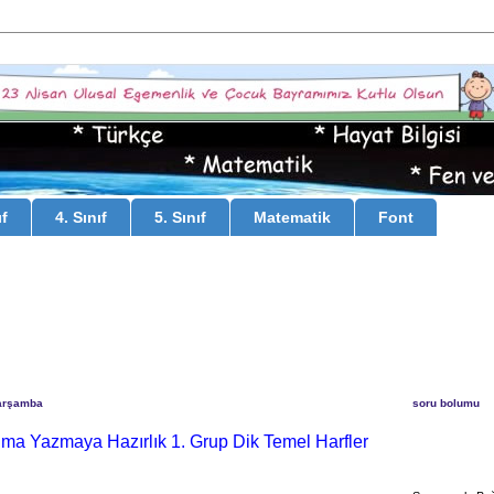
ıf
4. Sınıf
5. Sınıf
Matematik
Font
Çarşamba
soru bolumu
uma Yazmaya Hazırlık 1. Grup Dik Temel Harfler