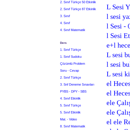
2. Sınıf Türkçe 50 Etkinlik
L Sesi 
2. Sınıf Türkçe 87 Etkinlik
l sesi y
3. Sınıf
4. Sınıf
l Sesi - 
4. Sınıf Matematik
l Sesi Et
Ders
e+l hece
1. Sınıf Türkçe
L sesi 
1. Sınıf Sudoku
l sesi b
Çözümlü Problem
Soru - Cevap
L sesi k
2. Sınıf Türkçe
el Heces
3. Snf Deneme Sınavları
el Heces
PYBS - DPY - SBS
4. Sınıf Etkinlik
ele Çalı
5. Sınıf Türkçe
ele Çalı
5. Sınıf Etkinlik
Mat. - Video
el ele R
8. Sınıf Matematik