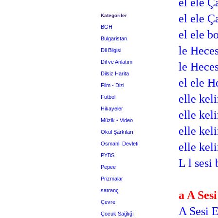
el ele Ç
el ele Ç
Kategoriler
BGH
el ele 
Bulgaristan
le Heces
Dil Bilgisi
Dil ve Anlatım
le Heces
Dilsiz Harita
el ele 
Film - Dizi
elle kel
Futbol
Hikayeler
elle ke
Müzik - Video
elle ke
Okul Şarkıları
Osmanlı Devleti
elle ke
PYBS
L l sesi
Pepee
Prizmalar
satranç
a A Sesi
Çevre
A Sesi E
Çocuk Sağlığı