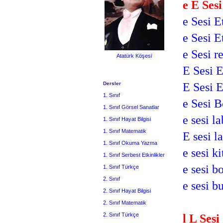
e E Sesi
e Sesi E
e Sesi E
e Sesi r
Atatürk Köşesi
E Sesi E
E Sesi E
Dersler
1. Sınıf
e Sesi 
1. Sınıf Görsel Sanatlar
e sesi la
1. Sınıf Hayat Bilgisi
1. Sınıf Matematik
E sesi l
1. Sınıf Okuma Yazma
e sesi ki
1. Sınıf Serbest Etkinlikler
e sesi 
1. Sınıf Türkçe
2. Sınıf
e sesi 
2. Sınıf Hayat Bilgisi
2. Sınıf Matematik
2. Sınıf Türkçe
l L Sesi