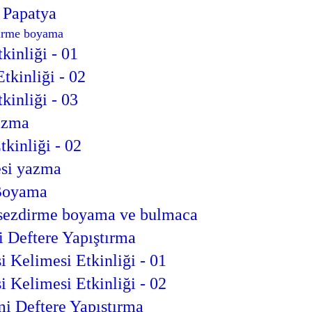
 Papatya
dirme boyama
tkinliği - 01
Etkinliği - 02
tkinliği - 03
yazma
tkinliği - 02
esi yazma
Boyama
 sezdirme boyama ve bulmaca
i Deftere Yapıştırma
i Kelimesi Etkinliği - 01
i Kelimesi Etkinliği - 02
mi Deftere Yapıştırma