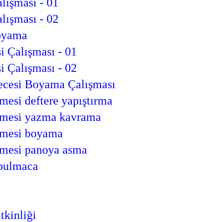
alışması - 01
alışması - 02
boyama
i Çalışması - 01
i Çalışması - 02
Hecesi Boyama Çalışması
imesi deftere yapıştırma
limesi yazma kavrama
limesi boyama
limesi panoya asma
 bulmaca
tkinliği