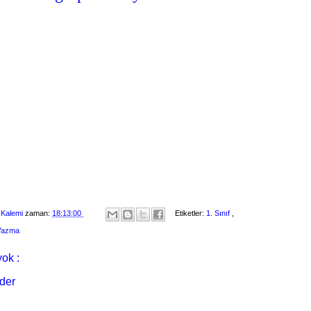
 Kalemi
zaman:
18:13:00
Etiketler:
1. Sınıf
,
 Yazma
ok :
der