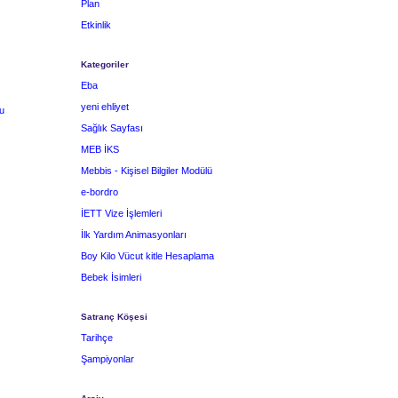
Plan
Etkinlik
Kategoriler
Eba
yeni ehliyet
u
Sağlık Sayfası
MEB İKS
Mebbis - Kişisel Bilgiler Modülü
e-bordro
İETT Vize İşlemleri
İlk Yardım Animasyonları
Boy Kilo Vücut kitle Hesaplama
Bebek İsimleri
Satranç Köşesi
Tarihçe
Şampiyonlar