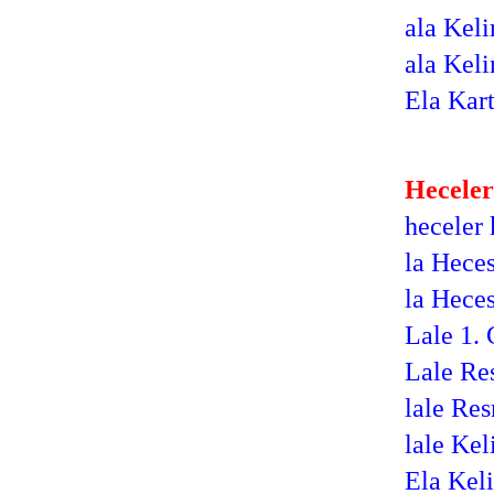
ala Kel
ala Kel
Ela Kart
Heceler
heceler
la Heces
la Heces
Lale 1. 
Lale Re
lale Re
lale Ke
Ela Kel