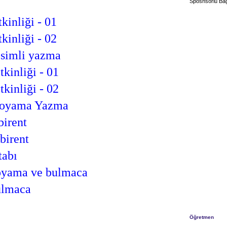
Sposnsorlu Bağ
tkinliği - 01
tkinliği - 02
esimli yazma
tkinliği - 01
tkinliği - 02
Boyama Yazma
birent
abirent
tabı
boyama ve bulmaca
bulmaca
Öğretmen