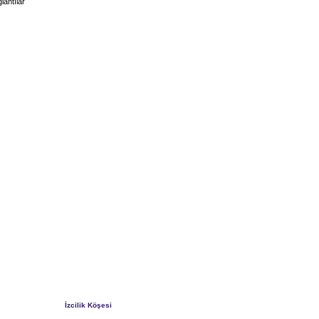
lantılar
İzcilik Köşesi