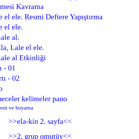
imesi Kavrama
e el ele. Resmi Deftere Yapıştırma
e el ele.
ale al.
la, Lale el ele.
Lale al Etkinliği
ı - 01
tı - 02
o
heceler kelimeler pano
irent ve boyama
>>ela-kin 2. sayfa<<
>>2. grup omutüy<<