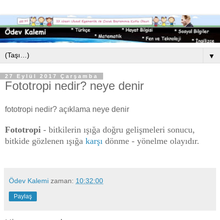
▼
27 Eylül 2017 Çarşamba
Fototropi nedir? neye denir
fototropi nedir? açıklama neye denir
Fototropi
- bitkilerin ışığa doğru gelişmeleri sonucu,
bitkide gözlenen ışığa
karşı
dönme - yönelme olayıdır.
Ödev Kalemi
zaman:
10:32:00
Paylaş