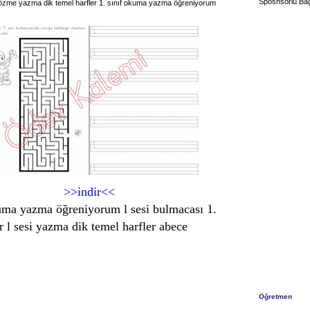
Sposnsorlu Bağ
çözme yazma dik temel harfler 1. sınıf okuma yazma öğreniyorum
>>indir<<
kuma yazma öğreniyorum l sesi bulmacası 1.
r l sesi yazma dik temel harfler abece
Öğretmen