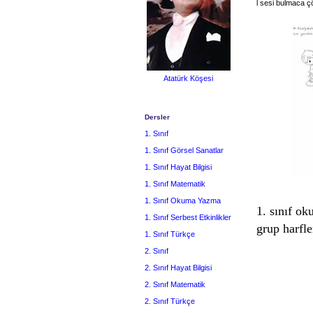
l sesi bulmaca 
Atatürk Köşesi
Dersler
1. Sınıf
1. Sınıf Görsel Sanatlar
1. Sınıf Hayat Bilgisi
1. Sınıf Matematik
1. Sınıf Okuma Yazma
1. sınıf o
1. Sınıf Serbest Etkinlikler
grup harfle
1. Sınıf Türkçe
2. Sınıf
2. Sınıf Hayat Bilgisi
2. Sınıf Matematik
2. Sınıf Türkçe