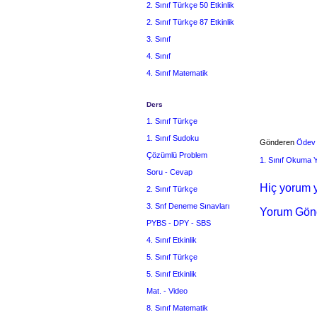
2. Sınıf Türkçe 50 Etkinlik
2. Sınıf Türkçe 87 Etkinlik
3. Sınıf
4. Sınıf
4. Sınıf Matematik
Ders
1. Sınıf Türkçe
1. Sınıf Sudoku
Gönderen
Ödev
Çözümlü Problem
1. Sınıf Okuma
Soru - Cevap
Hiç yorum y
2. Sınıf Türkçe
3. Snf Deneme Sınavları
Yorum Gön
PYBS - DPY - SBS
4. Sınıf Etkinlik
5. Sınıf Türkçe
5. Sınıf Etkinlik
Mat. - Video
8. Sınıf Matematik