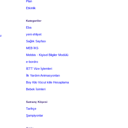
Plan
Etkinlik
Kategoriler
Eba
yeni ehliyet
u
Sağlık Sayfası
MEB İKS
Mebbis - Kişisel Bilgiler Modülü
e-bordro
İETT Vize İşlemleri
İlk Yardım Animasyonları
Boy Kilo Vücut kitle Hesaplama
Bebek İsimleri
Satranç Köşesi
Tarihçe
Şampiyonlar