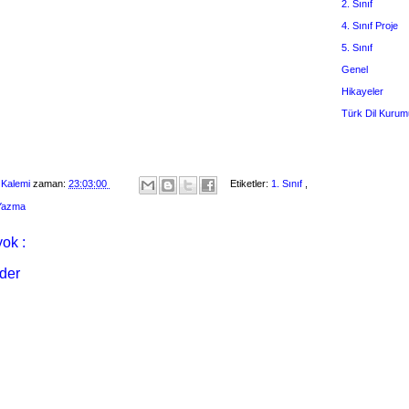
2. Sınıf
4. Sınıf Proje
5. Sınıf
Genel
Hikayeler
Türk Dil Kurum
 Kalemi
zaman:
23:03:00
Etiketler:
1. Sınıf
,
 Yazma
ok :
der