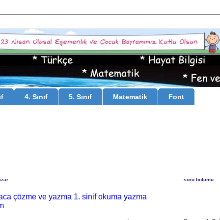
ıf
4. Sınıf
5. Sınıf
Matematik
Font
azar
soru bolumu
lmaca çözme ve yazma 1. sinif okuma yazma
m