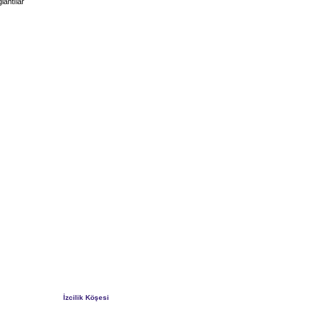
lantılar
İzcilik Köşesi