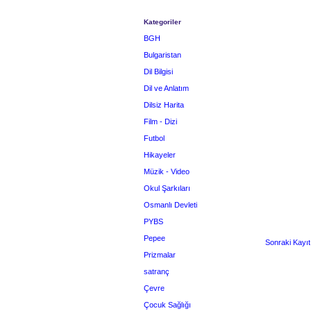
Kategoriler
BGH
Bulgaristan
Dil Bilgisi
Dil ve Anlatım
Dilsiz Harita
Film - Dizi
Futbol
Hikayeler
Müzik - Video
Okul Şarkıları
Osmanlı Devleti
PYBS
Pepee
Sonraki Kayıt
Prizmalar
satranç
Çevre
Çocuk Sağlığı