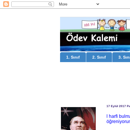
1. Sınıf
2. Sınıf
3. Sın
17 Eylül 2017 P
l harfi bu
öğreniyoru