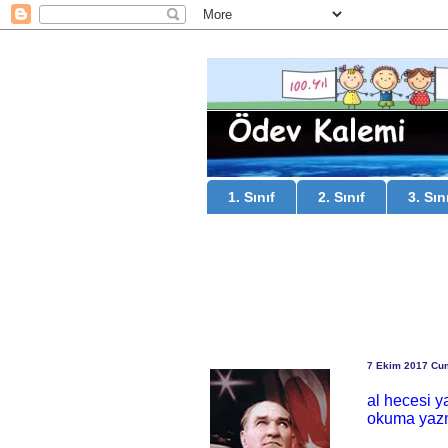
1. Sınıf
2. Sınıf
3. Sın
7 Ekim 2017 Cu
al hecesi ya
okuma yaz