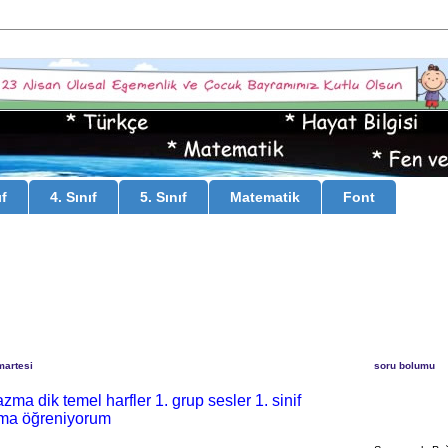
ıf
4. Sınıf
5. Sınıf
Matematik
Font
martesi
soru bolumu
zma dik temel harfler 1. grup sesler 1. sinif
ma öğreniyorum