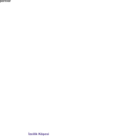
lantılar
İzcilik Köşesi