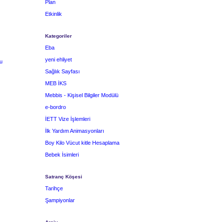
Plan
Etkinlik
Kategoriler
Eba
yeni ehliyet
u
Sağlık Sayfası
MEB İKS
Mebbis - Kişisel Bilgiler Modülü
e-bordro
İETT Vize İşlemleri
İlk Yardım Animasyonları
Boy Kilo Vücut kitle Hesaplama
Bebek İsimleri
Satranç Köşesi
Tarihçe
Şampiyonlar