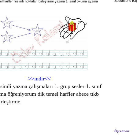
Sposnsorlu Bağ
el harfler resimlli noktaları birleştirme yazma 1. sınıf okuma ayzma
>>indir<<
esimli yazma çalışmaları 1. grup sesler 1. sınıf
a öğreniyorum dik temel harfler abece ttkb
irleştirme
Öğretmen