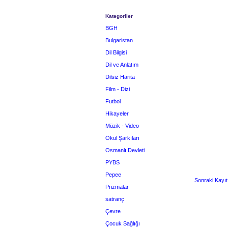
Kategoriler
BGH
Bulgaristan
Dil Bilgisi
Dil ve Anlatım
Dilsiz Harita
Film - Dizi
Futbol
Hikayeler
Müzik - Video
Okul Şarkıları
Osmanlı Devleti
PYBS
Pepee
Sonraki Kayıt
Prizmalar
satranç
Çevre
Çocuk Sağlığı