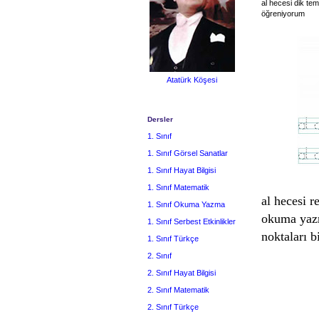
al hecesi dik tem
öğreniyorum
Atatürk Köşesi
Dersler
1. Sınıf
1. Sınıf Görsel Sanatlar
1. Sınıf Hayat Bilgisi
1. Sınıf Matematik
al hecesi r
1. Sınıf Okuma Yazma
okuma yazm
1. Sınıf Serbest Etkinlikler
noktaları b
1. Sınıf Türkçe
2. Sınıf
2. Sınıf Hayat Bilgisi
2. Sınıf Matematik
2. Sınıf Türkçe