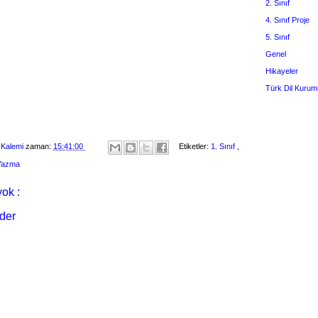
2. Sınıf
4. Sınıf Proje
5. Sınıf
Genel
Hikayeler
Türk Dil Kurum
 Kalemi
zaman:
15:41:00
Etiketler:
1. Sınıf
,
 Yazma
ok :
der