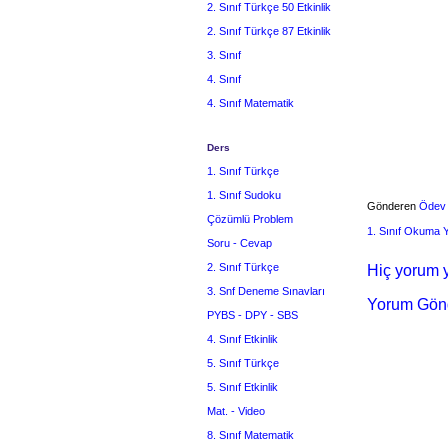
2. Sınıf Türkçe 50 Etkinlik
2. Sınıf Türkçe 87 Etkinlik
3. Sınıf
4. Sınıf
4. Sınıf Matematik
Ders
1. Sınıf Türkçe
1. Sınıf Sudoku
Gönderen
Ödev
Çözümlü Problem
1. Sınıf Okuma
Soru - Cevap
2. Sınıf Türkçe
Hiç yorum y
3. Snf Deneme Sınavları
Yorum Gön
PYBS - DPY - SBS
4. Sınıf Etkinlik
5. Sınıf Türkçe
5. Sınıf Etkinlik
Mat. - Video
8. Sınıf Matematik