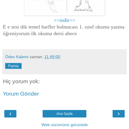
>>indir<<
E e sesi dik temel harfler bulmacası 1. sınıf okuma yazma
öğreniyorum ilk okuma dersi abece
Ödev Kalemi
zaman:
11:49:00
Paylaş
Hiç yorum yok:
Yorum Gönder
‹
›
Ana Sayfa
Web sürümünü görüntüle