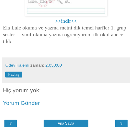
>>indir<<
Ela Lale okuma ve yazma metni dik temel harfler 1. grup
sesler 1. sınıf okuma yazma öğreniyorum ilk okul abece
ttkb
Ödev Kalemi
zaman:
20:50:00
Paylaş
Hiç yorum yok:
Yorum Gönder
‹
›
Ana Sayfa