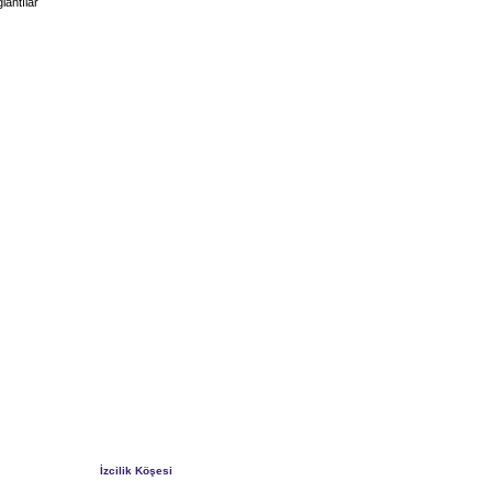
lantılar
İzcilik Köşesi