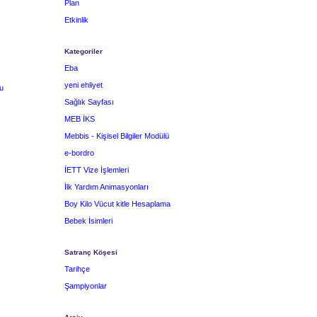
Plan
Etkinlik
Kategoriler
Eba
yeni ehliyet
u
Sağlık Sayfası
MEB İKS
Mebbis - Kişisel Bilgiler Modülü
e-bordro
İETT Vize İşlemleri
İlk Yardım Animasyonları
Boy Kilo Vücut kitle Hesaplama
Bebek İsimleri
Satranç Köşesi
Tarihçe
Şampiyonlar