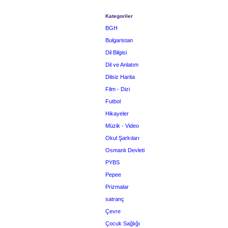
Kategoriler
BGH
Bulgaristan
Dil Bilgisi
Dil ve Anlatım
Dilsiz Harita
Film - Dizi
Futbol
Hikayeler
Müzik - Video
Okul Şarkıları
Osmanlı Devleti
PYBS
Pepee
Prizmalar
satranç
Çevre
Çocuk Sağlığı