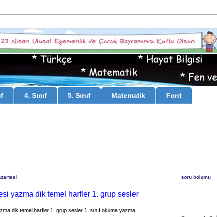
ıf
4. Sınıf
5. Sınıf
Matematik
Font
zartesi
soru bolumu
si yazma dik temel harfler 1. grup sesler
zma dik temel harfler 1. grup sesler 1. sınıf okuma yazma