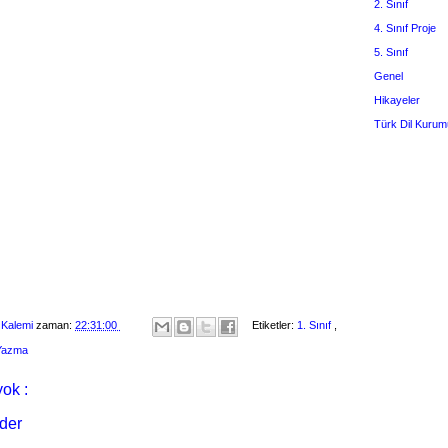
2. Sınıf
4. Sınıf Proje
5. Sınıf
Genel
Hikayeler
Türk Dil Kurum
 Kalemi
zaman:
22:31:00
Etiketler:
1. Sınıf
,
 Yazma
ok :
der