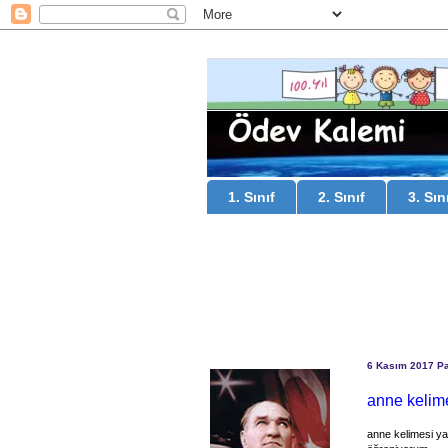
1. Sınıf
2. Sınıf
3. Sın
6 Kasım 2017 Pa
anne kelime
anne kelimesi ya