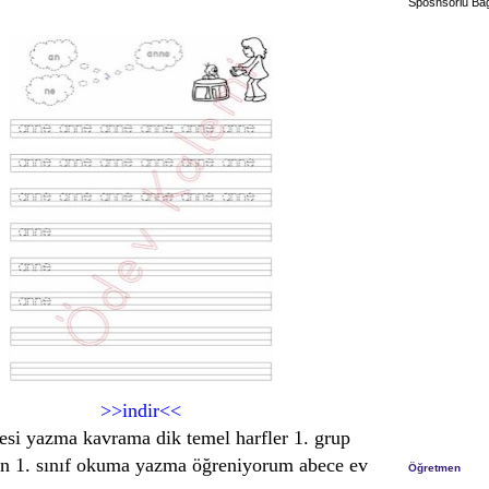
Sposnsorlu Bağ
>>indir<<
esi yazma kavrama dik temel harfler 1. grup
kin 1. sınıf okuma yazma öğreniyorum abece ev
Öğretmen