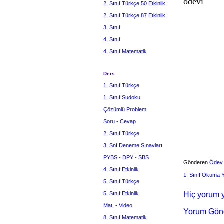
ödevi
2. Sınıf Türkçe 50 Etkinlik
2. Sınıf Türkçe 87 Etkinlik
3. Sınıf
4. Sınıf
4. Sınıf Matematik
Ders
1. Sınıf Türkçe
1. Sınıf Sudoku
Çözümlü Problem
Soru - Cevap
2. Sınıf Türkçe
3. Snf Deneme Sınavları
PYBS - DPY - SBS
Gönderen
Ödev
4. Sınıf Etkinlik
1. Sınıf Okuma
5. Sınıf Türkçe
5. Sınıf Etkinlik
Hiç yorum y
Mat. - Video
Yorum Gön
8. Sınıf Matematik