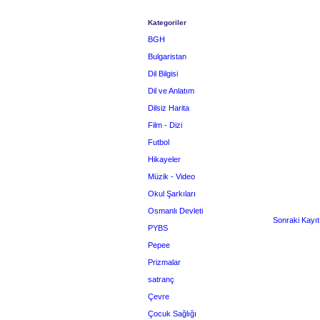
Kategoriler
BGH
Bulgaristan
Dil Bilgisi
Dil ve Anlatım
Dilsiz Harita
Film - Dizi
Futbol
Hikayeler
Müzik - Video
Okul Şarkıları
Osmanlı Devleti
Sonraki Kayıt
PYBS
Pepee
Prizmalar
satranç
Çevre
Çocuk Sağlığı