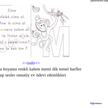
Sposnsorlu Bağ
>>indir<<
 boyama renkli kalem metni dik temel harfler
up sesler omutüy ev ödevi etkinlikleri
Öğretmen