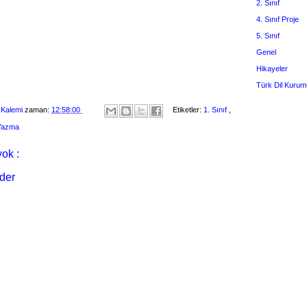
2. Sınıf
4. Sınıf Proje
5. Sınıf
Genel
Hikayeler
Türk Dil Kurum
 Kalemi
zaman:
12:58:00
Etiketler:
1. Sınıf
,
 Yazma
ok :
der