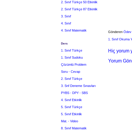
2. Sınıf Türkçe 50 Etkinlik
2. Sınıf Türkçe 87 Etkinlik
3. Sınıf
4. Sınıf
4. Sınıf Matematik
Gönderen
Ödev
1. Sınıf Okuma
Ders
Hiç yorum y
1. Sınıf Türkçe
1. Sınıf Sudoku
Yorum Gön
Çözümlü Problem
Soru - Cevap
2. Sınıf Türkçe
3. Snf Deneme Sınavları
PYBS - DPY - SBS
4. Sınıf Etkinlik
5. Sınıf Türkçe
5. Sınıf Etkinlik
Mat. - Video
8. Sınıf Matematik