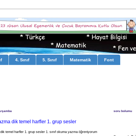
ıf
4. Sınıf
5. Sınıf
Matematik
Font
arşamba
soru bolumu
azma dik temel harfler 1. grup sesler
dik temel harfler 1. grup sesler 1. sınıf okuma yazma öğreniyorum