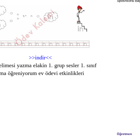
Sposnsorlu Bağ
>>indir<<
elimesi yazma elakin 1. grup sesler 1. sınıf
a öğreniyorum ev ödevi etkinlikleri
Öğretmen