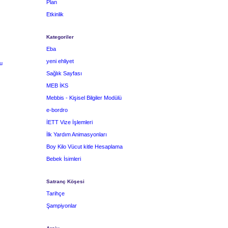
Plan
Etkinlik
Kategoriler
Eba
yeni ehliyet
u
Sağlık Sayfası
MEB İKS
Mebbis - Kişisel Bilgiler Modülü
e-bordro
İETT Vize İşlemleri
İlk Yardım Animasyonları
Boy Kilo Vücut kitle Hesaplama
Bebek İsimleri
Satranç Köşesi
Tarihçe
Şampiyonlar