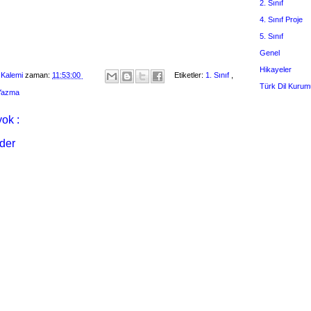
2. Sınıf
4. Sınıf Proje
5. Sınıf
Genel
Hikayeler
 Kalemi
zaman:
11:53:00
Etiketler:
1. Sınıf
,
Türk Dil Kurum
 Yazma
ok :
der