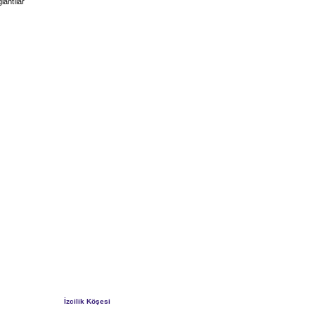
lantılar
İzcilik Köşesi