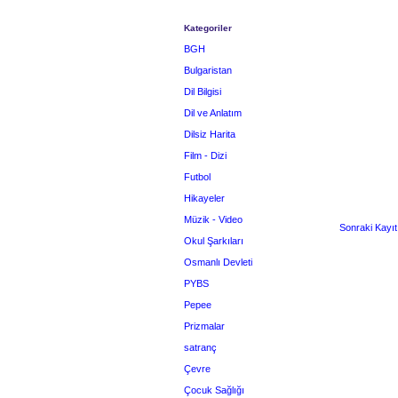
Kategoriler
BGH
Bulgaristan
Dil Bilgisi
Dil ve Anlatım
Dilsiz Harita
Film - Dizi
Futbol
Hikayeler
Müzik - Video
Sonraki Kayıt
Okul Şarkıları
Osmanlı Devleti
PYBS
Pepee
Prizmalar
satranç
Çevre
Çocuk Sağlığı