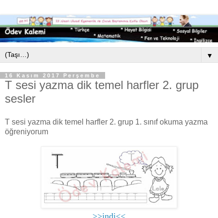
▼
16 Kasım 2017 Perşembe
T sesi yazma dik temel harfler 2. grup
sesler
T sesi yazma dik temel harfler 2. grup 1. sınıf okuma yazma
öğreniyorum
>>indi<<