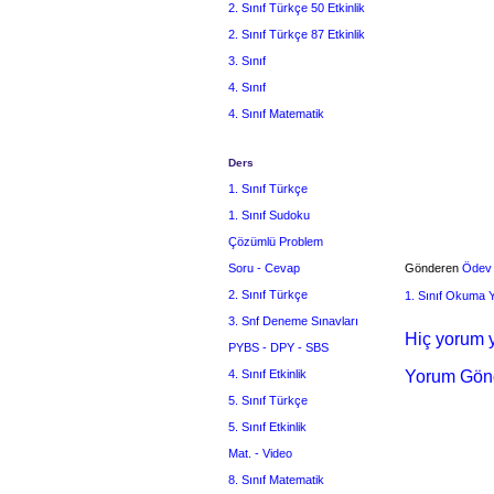
2. Sınıf Türkçe 50 Etkinlik
2. Sınıf Türkçe 87 Etkinlik
3. Sınıf
4. Sınıf
4. Sınıf Matematik
Ders
1. Sınıf Türkçe
1. Sınıf Sudoku
Çözümlü Problem
Soru - Cevap
Gönderen
Ödev
2. Sınıf Türkçe
1. Sınıf Okuma
3. Snf Deneme Sınavları
Hiç yorum y
PYBS - DPY - SBS
4. Sınıf Etkinlik
Yorum Gön
5. Sınıf Türkçe
5. Sınıf Etkinlik
Mat. - Video
8. Sınıf Matematik