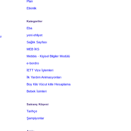
Plan
Etkinlik
Kategoriler
Eba
yeni ehliyet
u
Sağlık Sayfası
MEB İKS
Mebbis - Kişisel Bilgiler Modülü
e-bordro
İETT Vize İşlemleri
İlk Yardım Animasyonları
Boy Kilo Vücut kitle Hesaplama
Bebek İsimleri
Satranç Köşesi
Tarihçe
Şampiyonlar