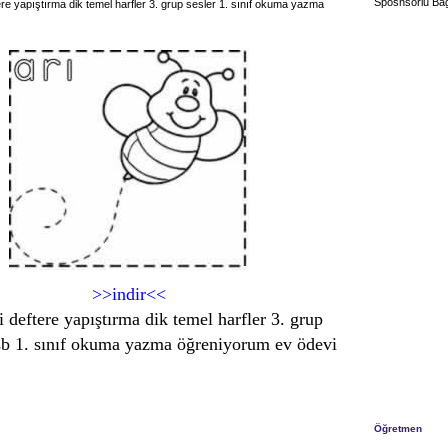
Sposnsorlu Bağ
ere yapıştırma dik temel harfler 3. grup sesler 1. sınıf okuma yazma
>>indir<<
i deftere yapıştırma dik temel harfler 3. grup
dsb 1. sınıf okuma yazma öğreniyorum ev ödevi
Öğretmen