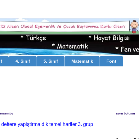
ıf
4. Sınıf
5. Sınıf
Matematik
Font
Perşembe
soru bolumu
 deftere yapiştirma dik temel harfler 3. grup