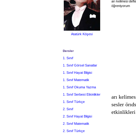
arı kelimesi deft
öğreniyorum
Atatürk Köşesi
Dersler
1. Sınıf
1. Sınıf Görsel Sanatlar
1. Sınıf Hayat Bilgisi
1. Sınıf Matematik
1. Sınıf Okuma Yazma
1. Sınıf Serbest Etkinlikler
arı kelimes
1. Sınıf Türkçe
sesler örı
2. Sınıf
etkinlikleri
2. Sınıf Hayat Bilgisi
2. Sınıf Matematik
2. Sınıf Türkçe