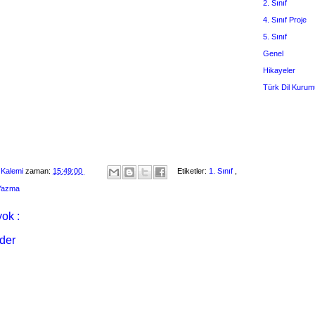
2. Sınıf
4. Sınıf Proje
5. Sınıf
Genel
Hikayeler
Türk Dil Kurum
 Kalemi
zaman:
15:49:00
Etiketler:
1. Sınıf
,
 Yazma
ok :
der