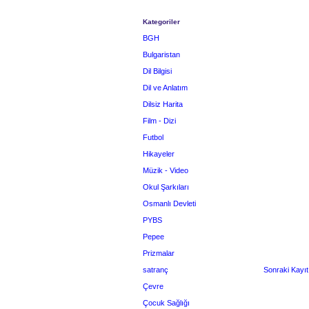
Kategoriler
BGH
Bulgaristan
Dil Bilgisi
Dil ve Anlatım
Dilsiz Harita
Film - Dizi
Futbol
Hikayeler
Müzik - Video
Okul Şarkıları
Osmanlı Devleti
PYBS
Pepee
Prizmalar
satranç
Sonraki Kayıt
Çevre
Çocuk Sağlığı