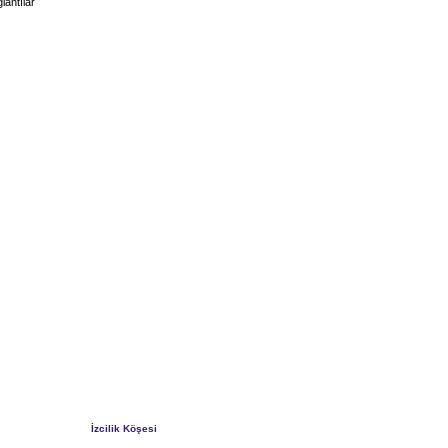
lantılar
İzcilik Köşesi