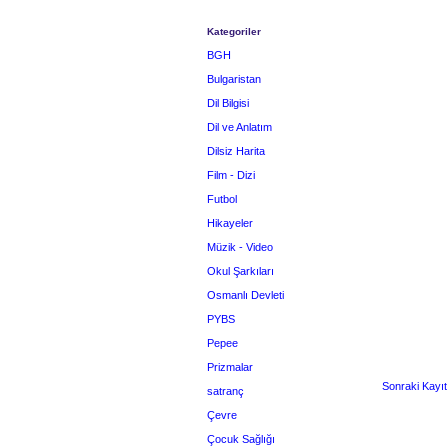
Kategoriler
BGH
Bulgaristan
Dil Bilgisi
Dil ve Anlatım
Dilsiz Harita
Film - Dizi
Futbol
Hikayeler
Müzik - Video
Okul Şarkıları
Osmanlı Devleti
PYBS
Pepee
Prizmalar
Sonraki Kayıt
satranç
Çevre
Çocuk Sağlığı