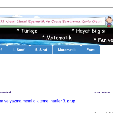
ıf
4. Sınıf
5. Sınıf
Matematik
Font
Cumartesi
soru bolumu
a ve yazma metni dik temel harfler 3. grup