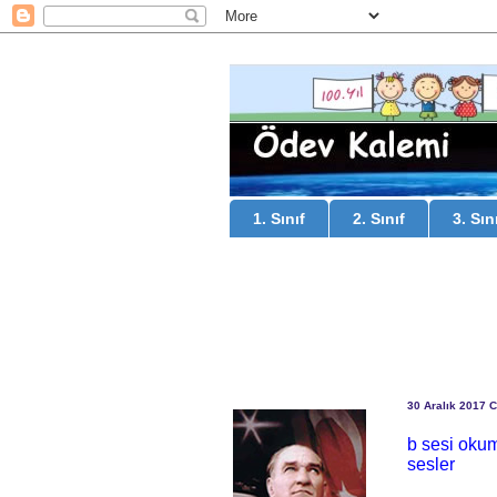
1. Sınıf
2. Sınıf
3. Sın
30 Aralık 2017 
b sesi okum
sesler