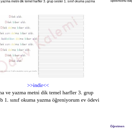
Sposnsorlu Bağ
yazma metni dik temel harfler 3. grup sesler 1. sınıf okuma yazma
>>indir<<
ma ve yazma metni dik temel harfler 3. grup
dsb 1. sınıf okuma yazma öğreniyorum ev ödevi
Öğretmen