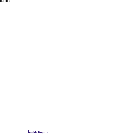
lantılar
İzcilik Köşesi