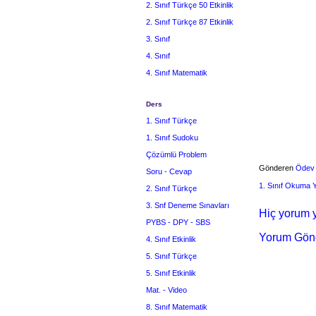
2. Sınıf Türkçe 50 Etkinlik
2. Sınıf Türkçe 87 Etkinlik
3. Sınıf
4. Sınıf
4. Sınıf Matematik
Ders
1. Sınıf Türkçe
1. Sınıf Sudoku
Çözümlü Problem
Gönderen
Ödev
Soru - Cevap
1. Sınıf Okuma
2. Sınıf Türkçe
3. Snf Deneme Sınavları
Hiç yorum y
PYBS - DPY - SBS
Yorum Gön
4. Sınıf Etkinlik
5. Sınıf Türkçe
5. Sınıf Etkinlik
Mat. - Video
8. Sınıf Matematik