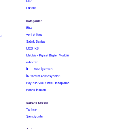
Plan
Etkinlik
Kategoriler
Eba
yeni ehliyet
u
Sağlık Sayfası
MEB İKS
Mebbis - Kişisel Bilgiler Modülü
e-bordro
İETT Vize İşlemleri
İlk Yardım Animasyonları
Boy Kilo Vücut kitle Hesaplama
Bebek İsimleri
Satranç Köşesi
Tarihçe
Şampiyonlar