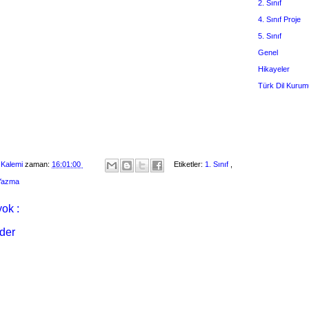
2. Sınıf
4. Sınıf Proje
5. Sınıf
Genel
Hikayeler
Türk Dil Kurum
 Kalemi
zaman:
16:01:00
Etiketler:
1. Sınıf
,
 Yazma
ok :
der