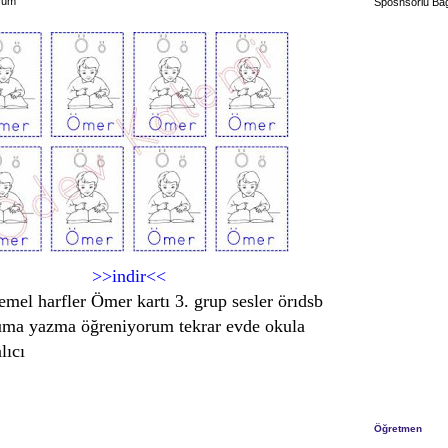
rum
Sposnsorlu Bağ
>>indir<<
temel harfler Ömer kartı 3. grup sesler örıdsb
kuma yazma öğreniyorum tekrar evde okula
lıcı
Öğretmen