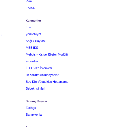
Plan
Etkinlik
Kategoriler
Eba
yeni ehliyet
u
Sağlık Sayfası
MEB İKS
Mebbis - Kişisel Bilgiler Modülü
e-bordro
İETT Vize İşlemleri
İlk Yardım Animasyonları
Boy Kilo Vücut kitle Hesaplama
Bebek İsimleri
Satranç Köşesi
Tarihçe
Şampiyonlar