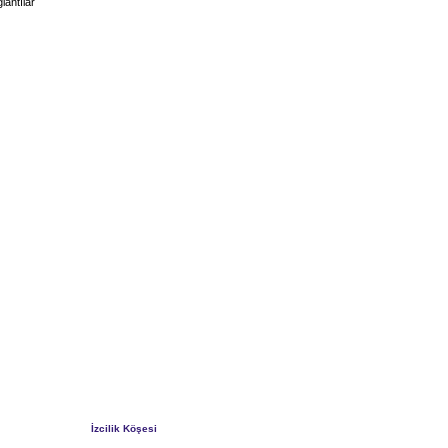
lantılar
İzcilik Köşesi