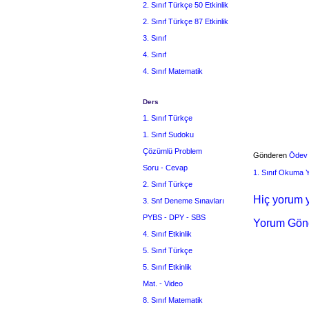
2. Sınıf Türkçe 50 Etkinlik
2. Sınıf Türkçe 87 Etkinlik
3. Sınıf
4. Sınıf
4. Sınıf Matematik
Ders
1. Sınıf Türkçe
1. Sınıf Sudoku
Çözümlü Problem
Gönderen
Ödev
Soru - Cevap
1. Sınıf Okuma
2. Sınıf Türkçe
Hiç yorum y
3. Snf Deneme Sınavları
PYBS - DPY - SBS
Yorum Gön
4. Sınıf Etkinlik
5. Sınıf Türkçe
5. Sınıf Etkinlik
Mat. - Video
8. Sınıf Matematik