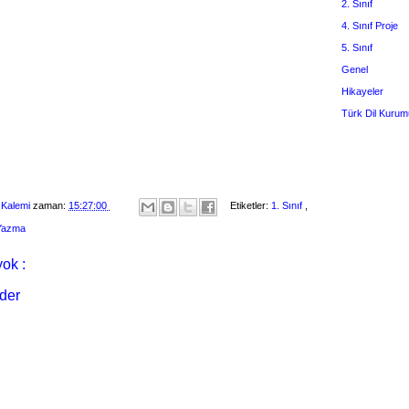
2. Sınıf
4. Sınıf Proje
5. Sınıf
Genel
Hikayeler
Türk Dil Kurum
 Kalemi
zaman:
15:27:00
Etiketler:
1. Sınıf
,
 Yazma
ok :
der