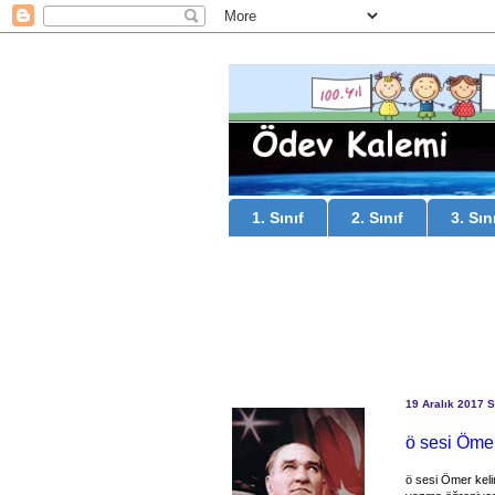
1. Sınıf
2. Sınıf
3. Sın
19 Aralık 2017 S
ö sesi Ömer 
ö sesi Ömer keli