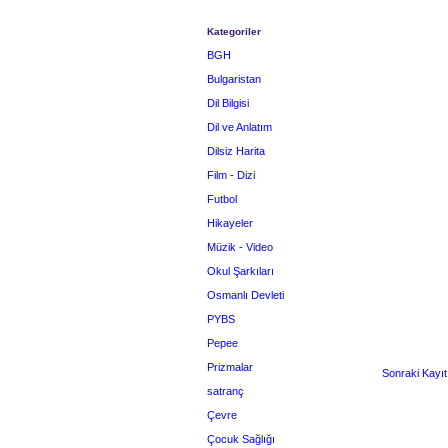
Kategoriler
BGH
Bulgaristan
Dil Bilgisi
Dil ve Anlatım
Dilsiz Harita
Film - Dizi
Futbol
Hikayeler
Müzik - Video
Okul Şarkıları
Osmanlı Devleti
PYBS
Pepee
Prizmalar
Sonraki Kayıt
satranç
Çevre
Çocuk Sağlığı