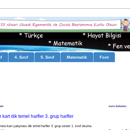
ıf
4. Sınıf
5. Sınıf
Matematik
Font
alı
soru bolumu
kart dik temel harfler 3. grup harfler
mesi kart çalışması dik temel harfler 3. grup sesler 1. sınıf okuma