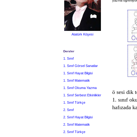
yazma öğreniyo
Atatürk Köşesi
Dersler
1. Sınıf
1. Sınıf Görsel Sanatlar
1. Sınıf Hayat Bilgisi
1. Sınıf Matematik
1. Sınıf Okuma Yazma
ö sesi dik 
1. Sınıf Serbest Etkinlikler
1. sınıf o
1. Sınıf Türkçe
hafızada ka
2. Sınıf
2. Sınıf Hayat Bilgisi
2. Sınıf Matematik
2. Sınıf Türkçe