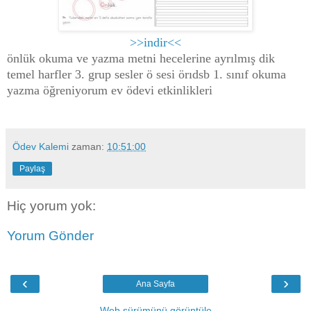
>>indir<<
önlük okuma ve yazma metni hecelerine ayrılmış dik
temel harfler 3. grup sesler ö sesi örıdsb 1. sınıf okuma
yazma öğreniyorum ev ödevi etkinlikleri
Ödev Kalemi
zaman:
10:51:00
Paylaş
Hiç yorum yok:
Yorum Gönder
‹
›
Ana Sayfa
Web sürümünü görüntüle