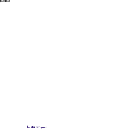
lantılar
İzcilik Köşesi