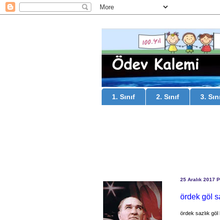
1. Sınıf
2. Sınıf
3. Sın
25 Aralık 2017 P
ördek göl s
ördek sazlık göl 