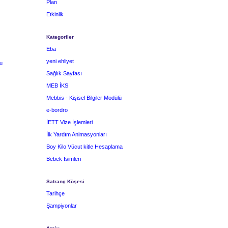
Plan
Etkinlik
Kategoriler
Eba
yeni ehliyet
u
Sağlık Sayfası
MEB İKS
Mebbis - Kişisel Bilgiler Modülü
e-bordro
İETT Vize İşlemleri
İlk Yardım Animasyonları
Boy Kilo Vücut kitle Hesaplama
Bebek İsimleri
Satranç Köşesi
Tarihçe
Şampiyonlar