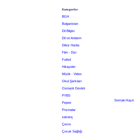
Kategoriler
BGH
Bulgaristan
Dil Bilgisi
Dil ve Anlatım
Dilsiz Harita
Film - Dizi
Futbol
Hikayeler
Müzik - Video
Okul Şarkıları
Osmanlı Devleti
PYBS
Sonraki Kayıt
Pepee
Prizmalar
satranç
Çevre
Çocuk Sağlığı