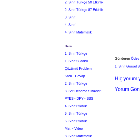
2. Sınıf Türkçe 50 Etkinlik
2. Sınıf Türkçe 87 Etkinlik
3. Sınıf
4. Sınıf
4. Sınıf Matematik
Ders
1. Sınıf Türkçe
Gönderen
Ödev
1. Sınıf Sudoku
1. Sınıf Görsel S
Çözümlü Problem
Soru - Cevap
Hiç yorum y
2. Sınıf Türkçe
Yorum Gön
3. Snf Deneme Sınavları
PYBS - DPY - SBS
4. Sınıf Etkinlik
5. Sınıf Türkçe
5. Sınıf Etkinlik
Mat. - Video
8. Sınıf Matematik