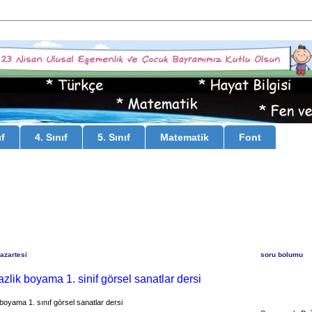
ıf
4. Sınıf
5. Sınıf
Matematik
Font
azartesi
soru bolumu
azlik boyama 1. sinif görsel sanatlar dersi
boyama 1. sınıf görsel sanatlar dersi