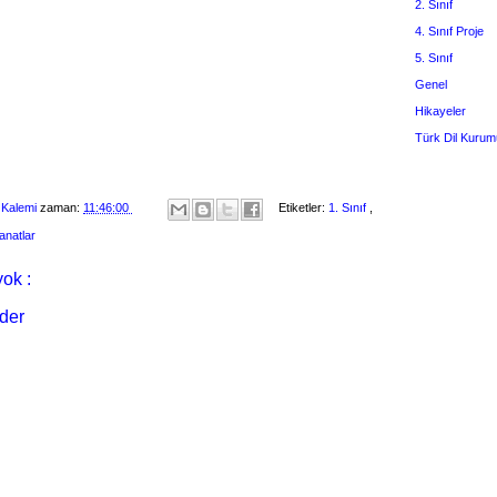
2. Sınıf
4. Sınıf Proje
5. Sınıf
Genel
Hikayeler
Türk Dil Kurum
 Kalemi
zaman:
11:46:00
Etiketler:
1. Sınıf
,
anatlar
ok :
der