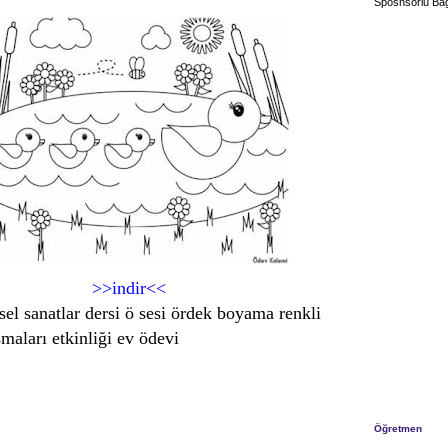
Sposnsorlu Bağ
>>indir<<
rsel sanatlar dersi ö sesi ördek boyama renkli
maları etkinliği ev ödevi
Öğretmen