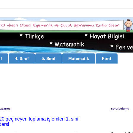
ıf
4. Sınıf
5. Sınıf
Matematik
Font
azartesi
soru bolumu
20 geçmeyen toplama işlemleri 1. sinif
dersi