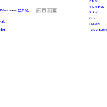
2. Sınıf
4. Sınıf Proje
 Kalemi
zaman:
17:50:00
5. Sınıf
Genel
ok :
Hikayeler
der
Türk Dil Kurum