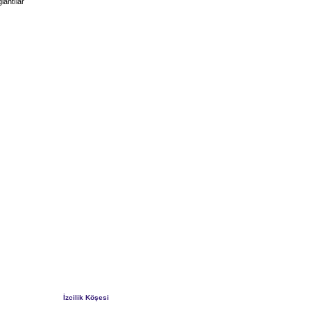
lantılar
İzcilik Köşesi