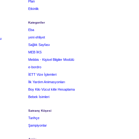
Plan
Etkinlik
Kategoriler
Eba
yeni ehliyet
u
Sağlık Sayfası
MEB İKS
Mebbis - Kişisel Bilgiler Modülü
e-bordro
İETT Vize İşlemleri
İlk Yardım Animasyonları
Boy Kilo Vücut kitle Hesaplama
Bebek İsimleri
Satranç Köşesi
Tarihçe
Şampiyonlar