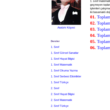
1. sınıf matematik
geçmeyen toplama
işlemleri çalışma
iki basamaklı do
01.
Toplaml
02.
Toplaml
Atatürk Köşesi
03.
Toplaml
04.
Toplaml
05.
Toplaml
Dersler
06.
Toplam
1. Sınıf
1. Sınıf Görsel Sanatlar
1. Sınıf Hayat Bilgisi
1. Sınıf Matematik
1. Sınıf Okuma Yazma
1. Sınıf Serbest Etkinlikler
1. Sınıf Türkçe
2. Sınıf
2. Sınıf Hayat Bilgisi
2. Sınıf Matematik
2. Sınıf Türkçe