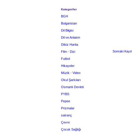
Kategoriler
BGH
Bulgaristan
Dil Bilgisi
Dil ve Anlatım
Dilsiz Harita
Sonraki Kayıt
Film - Dizi
Futbol
Hikayeler
Müzik - Video
Okul Şarkıları
Osmanlı Devleti
PYBS
Pepee
Prizmalar
satranç
Çevre
Çocuk Sağlığı