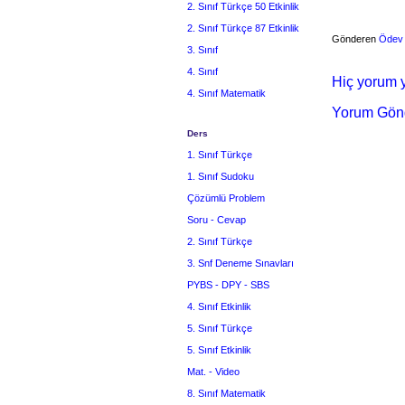
2. Sınıf Türkçe 50 Etkinlik
2. Sınıf Türkçe 87 Etkinlik
Gönderen
Ödev
3. Sınıf
4. Sınıf
Hiç yorum y
4. Sınıf Matematik
Yorum Gön
Ders
1. Sınıf Türkçe
1. Sınıf Sudoku
Çözümlü Problem
Soru - Cevap
2. Sınıf Türkçe
3. Snf Deneme Sınavları
PYBS - DPY - SBS
4. Sınıf Etkinlik
5. Sınıf Türkçe
5. Sınıf Etkinlik
Mat. - Video
8. Sınıf Matematik