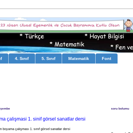
ıf
4. Sınıf
5. Sınıf
Matematik
Font
rşembe
soru bolumu
a çalişmasi 1. sinif görsel sanatlar dersi
em boyama çalışması 1. sınıf görsel sanatlar dersi