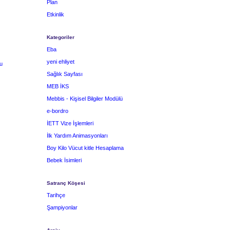
Plan
Etkinlik
Kategoriler
Eba
yeni ehliyet
u
Sağlık Sayfası
MEB İKS
Mebbis - Kişisel Bilgiler Modülü
e-bordro
İETT Vize İşlemleri
İlk Yardım Animasyonları
Boy Kilo Vücut kitle Hesaplama
Bebek İsimleri
Satranç Köşesi
Tarihçe
Şampiyonlar