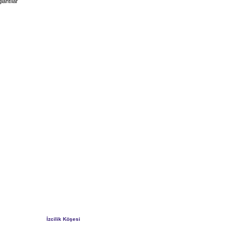
lantılar
İzcilik Köşesi