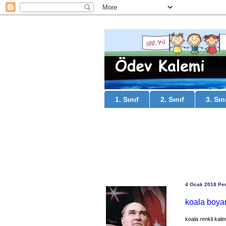
1. Sınıf
2. Sınıf
3. Sın
4 Ocak 2018 Pe
koala boyam
koala renkli kal