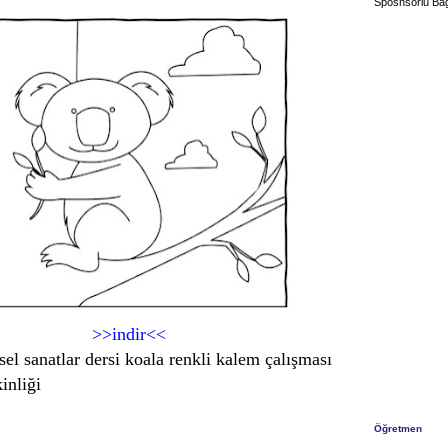
Sposnsorlu Bağ
>>indir<<
rsel sanatlar dersi koala renkli kalem çalışması
inliği
Öğretmen