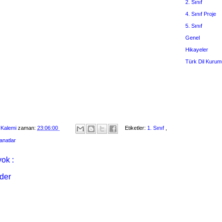
2. Sınıf
4. Sınıf Proje
5. Sınıf
Genel
Hikayeler
Türk Dil Kurum
 Kalemi
zaman:
23:06:00
Etiketler:
1. Sınıf
,
anatlar
ok :
der