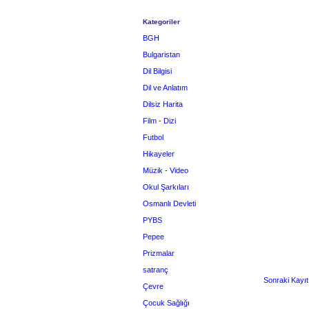
Kategoriler
BGH
Bulgaristan
Dil Bilgisi
Dil ve Anlatım
Dilsiz Harita
Film - Dizi
Futbol
Hikayeler
Müzik - Video
Okul Şarkıları
Osmanlı Devleti
PYBS
Pepee
Prizmalar
satranç
Sonraki Kayıt
Çevre
Çocuk Sağlığı