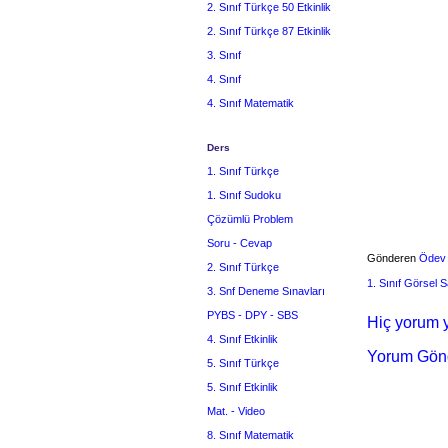
2. Sınıf Türkçe 50 Etkinlik
2. Sınıf Türkçe 87 Etkinlik
3. Sınıf
4. Sınıf
4. Sınıf Matematik
Ders
1. Sınıf Türkçe
1. Sınıf Sudoku
Çözümlü Problem
Soru - Cevap
Gönderen
Ödev
2. Sınıf Türkçe
1. Sınıf Görsel S
3. Snf Deneme Sınavları
PYBS - DPY - SBS
Hiç yorum y
4. Sınıf Etkinlik
Yorum Gön
5. Sınıf Türkçe
5. Sınıf Etkinlik
Mat. - Video
8. Sınıf Matematik