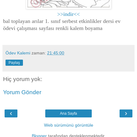
>>indir<<
bal toplayan arılar 1. sınıf serbest etkinlikler dersi ev
ödevi çalışması sayfası renkli kalem boyama
Ödev Kalemi
zaman:
21:45:00
Paylaş
Hiç yorum yok:
Yorum Gönder
‹
›
Ana Sayfa
Web sürümünü görüntüle
Blogger
tarafından desteklenmektedir.