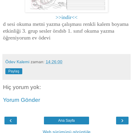
>>indir<<
d sesi okuma metni yazma çalışması renkli kalem boyama
etkinliği 3. grup sesler örıdsb 1. sınıf okuma yazma
öğreniyorum ev ödevi
Ödev Kalemi
zaman:
14:26:00
Paylaş
Hiç yorum yok:
Yorum Gönder
‹
›
Ana Sayfa
Web sürümünü görüntüle