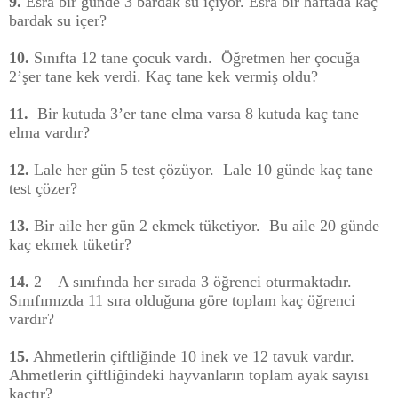
9.
Esra bir günde 3 bardak su içiyor. Esra bir haftada kaç
bardak su içer?
10.
Sınıfta 12 tane çocuk vardı.
Öğretmen her çocuğa
2’şer tane kek verdi. Kaç tane kek vermiş oldu?
11.
Bir kutuda 3’er tane elma varsa 8 kutuda kaç tane
elma vardır?
12.
Lale her gün 5 test çözüyor.
Lale 10 günde kaç tane
test çözer?
13.
Bir aile her gün 2 ekmek tüketiyor.
Bu aile 20 günde
kaç ekmek tüketir?
14.
2 – A sınıfında her sırada 3 öğrenci oturmaktadır.
Sınıfımızda 11 sıra olduğuna göre toplam kaç öğrenci
vardır?
15.
Ahmetlerin çiftliğinde 10 inek ve 12 tavuk vardır.
Ahmetlerin çiftliğindeki hayvanların toplam ayak sayısı
kaçtır?