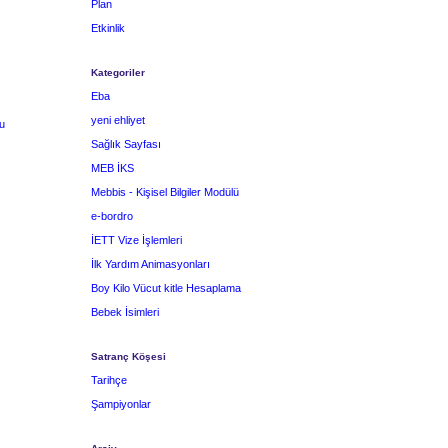
Plan
Etkinlik
Kategoriler
Eba
yeni ehliyet
u
Sağlık Sayfası
MEB İKS
Mebbis - Kişisel Bilgiler Modülü
e-bordro
İETT Vize İşlemleri
İlk Yardım Animasyonları
Boy Kilo Vücut kitle Hesaplama
Bebek İsimleri
Satranç Köşesi
Tarihçe
Şampiyonlar