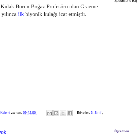
Sposnsorlu Bağ
 Kulak Burun Boğaz Profesörü olan Graeme
 yılınca
ilk
biyonik kulağı icat etmiştir.
 Kalemi
zaman:
09:42:00
Etiketler:
3. Sınıf
,
Öğretmen
ok :