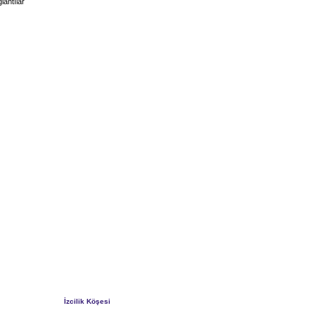
lantılar
İzcilik Köşesi