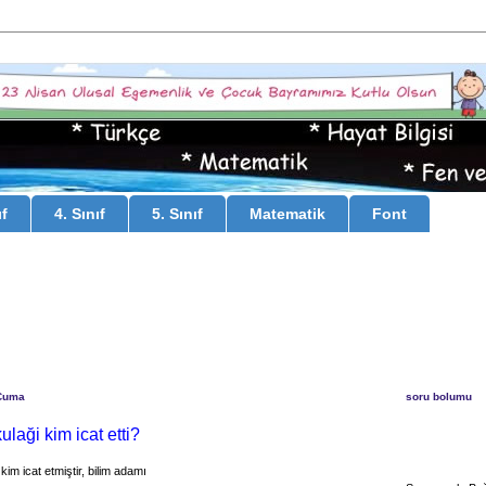
ıf
4. Sınıf
5. Sınıf
Matematik
Font
Cuma
soru bolumu
kulaği kim icat etti?
 kim icat etmiştir, bilim adamı