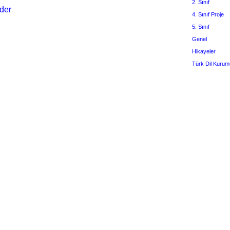
2. Sınıf
der
4. Sınıf Proje
5. Sınıf
Genel
Hikayeler
Türk Dil Kurum