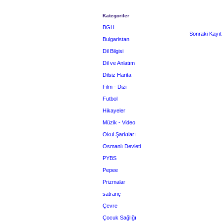
Kategoriler
BGH
Sonraki Kayıt
Bulgaristan
Dil Bilgisi
Dil ve Anlatım
Dilsiz Harita
Film - Dizi
Futbol
Hikayeler
Müzik - Video
Okul Şarkıları
Osmanlı Devleti
PYBS
Pepee
Prizmalar
satranç
Çevre
Çocuk Sağlığı