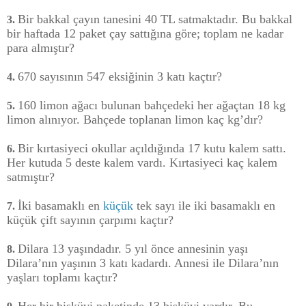
Bir bakkal çayın tanesini 40 TL satmaktadır. Bu bakkal
3.
bir haftada 12 paket çay sattığına göre; toplam ne kadar
para almıştır?
670 sayısının 547 eksiğinin 3 katı kaçtır?
4.
160 limon ağacı bulunan bahçedeki her ağaçtan 18 kg
5.
limon alınıyor. Bahçede toplanan limon kaç kg’dır?
Bir kırtasiyeci okullar açıldığında 17 kutu kalem sattı.
6.
Her kutuda 5 deste kalem vardı. Kırtasiyeci kaç kalem
satmıştır?
İki basamaklı en
küçük
tek sayı ile iki basamaklı en
7.
küçük çift sayının çarpımı kaçtır?
Dilara 13 yaşındadır. 5 yıl önce annesinin yaşı
8.
Dilara’nın yaşının 3 katı kadardı. Annesi ile Dilara’nın
yaşları toplamı kaçtır?
Her bir bisküvi paketinde 13 bisküvi vardır. Bu