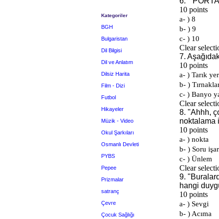
Kategoriler
BGH
Bulgaristan
Dil Bilgisi
Dil ve Anlatım
Dilsiz Harita
Film - Dizi
Futbol
Hikayeler
Müzik - Video
Okul Şarkıları
Osmanlı Devleti
PYBS
Pepee
Prizmalar
satranç
Çevre
Çocuk Sağlığı