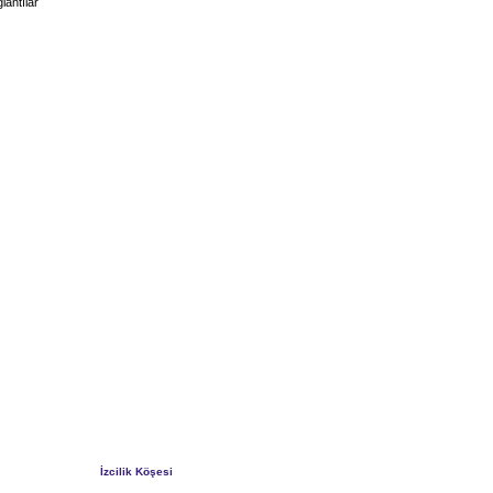
lantılar
İzcilik Köşesi