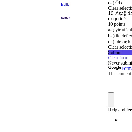
İzcilik
twitter