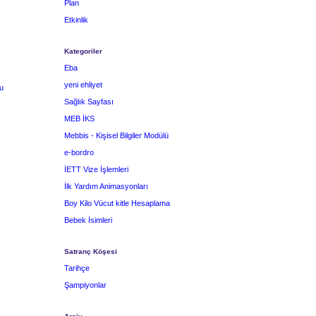
Plan
Etkinlik
Kategoriler
Eba
yeni ehliyet
u
Sağlık Sayfası
MEB İKS
Mebbis - Kişisel Bilgiler Modülü
e-bordro
İETT Vize İşlemleri
İlk Yardım Animasyonları
Boy Kilo Vücut kitle Hesaplama
Bebek İsimleri
Satranç Köşesi
Tarihçe
Şampiyonlar