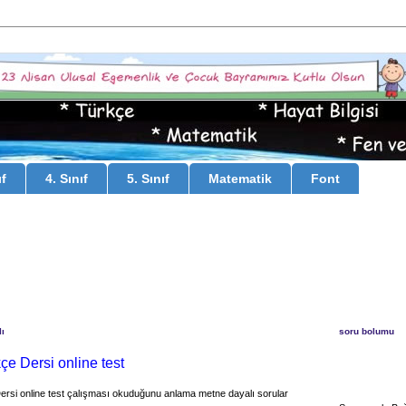
ıf
4. Sınıf
5. Sınıf
Matematik
Font
ı
soru bolumu
kçe Dersi online test
Dersi online test çalışması okuduğunu anlama metne dayalı sorular