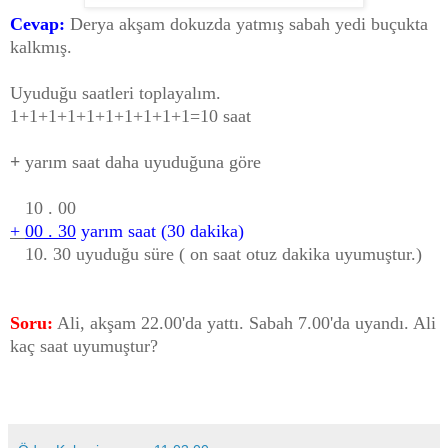
Cevap:
Derya akşam dokuzda yatmış sabah yedi buçukta
kalkmış.
Uyuduğu saatleri toplayalım.
1+1+1+1+1+1+1+1+1+1=10 saat
+
yarım saat daha uyuduğuna göre
10 . 00
+
00 . 30
yarım saat (30 dakika)
10. 30 uyuduğu süre ( on saat otuz dakika uyumuştur.)
Soru:
Ali
, akşam 22.00'da yattı. Sabah 7.00'da uyandı. Ali
kaç saat uyumuştur?