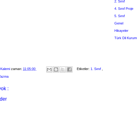
2. Sınıf
4. Sınıf Proje
5. Sınıf
Genel
Hikayeler
Türk Dil Kurum
 Kalemi
zaman:
11:05:00
Etiketler:
1. Sınıf
,
 Yazma
ok :
der