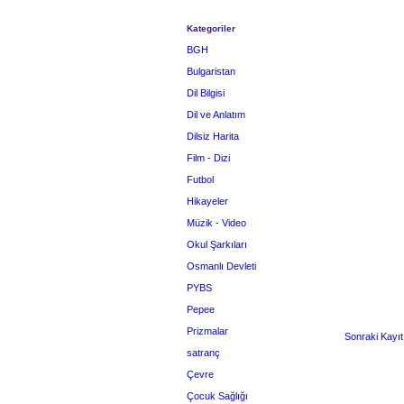
Kategoriler
BGH
Bulgaristan
Dil Bilgisi
Dil ve Anlatım
Dilsiz Harita
Film - Dizi
Futbol
Hikayeler
Müzik - Video
Okul Şarkıları
Osmanlı Devleti
PYBS
Pepee
Prizmalar
Sonraki Kayıt
satranç
Çevre
Çocuk Sağlığı