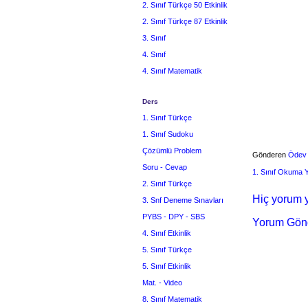
2. Sınıf Türkçe 50 Etkinlik
2. Sınıf Türkçe 87 Etkinlik
3. Sınıf
4. Sınıf
4. Sınıf Matematik
Ders
1. Sınıf Türkçe
1. Sınıf Sudoku
Çözümlü Problem
Gönderen
Ödev
Soru - Cevap
1. Sınıf Okuma
2. Sınıf Türkçe
Hiç yorum y
3. Snf Deneme Sınavları
PYBS - DPY - SBS
Yorum Gön
4. Sınıf Etkinlik
5. Sınıf Türkçe
5. Sınıf Etkinlik
Mat. - Video
8. Sınıf Matematik