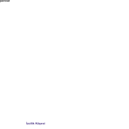
lantılar
İzcilik Köşesi