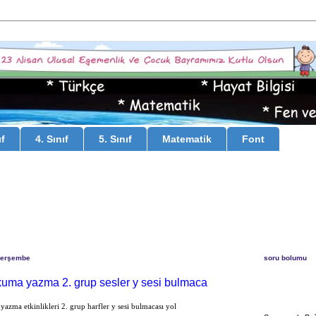
ıf
4. Sınıf
5. Sınıf
Matematik
Font
Perşembe
soru bolumu
 okuma yazma 2. grup sesler y sesi bulmaca
yazma etkinlikleri 2. grup harfler y sesi bulmacası yol