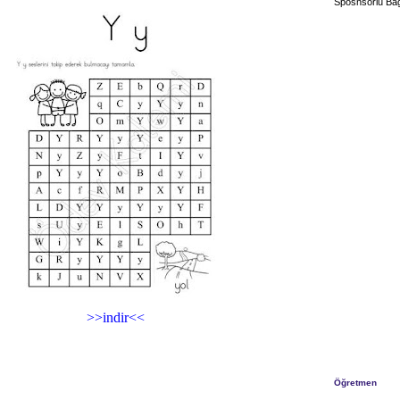
Sposnsorlu Bağ
>>indir<<
Öğretmen