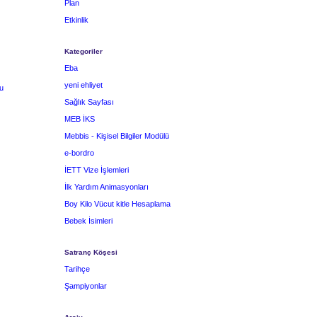
Plan
Etkinlik
Kategoriler
Eba
yeni ehliyet
u
Sağlık Sayfası
MEB İKS
Mebbis - Kişisel Bilgiler Modülü
e-bordro
İETT Vize İşlemleri
İlk Yardım Animasyonları
Boy Kilo Vücut kitle Hesaplama
Bebek İsimleri
Satranç Köşesi
Tarihçe
Şampiyonlar