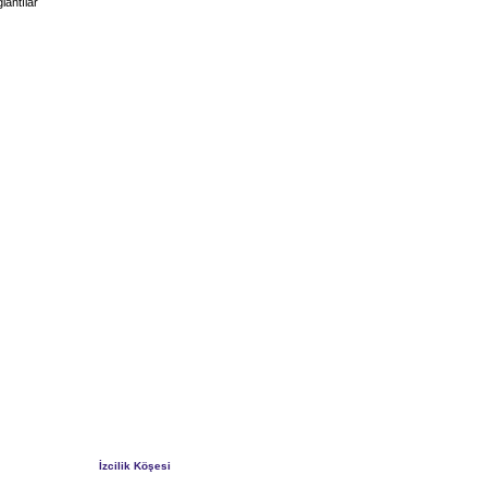
lantılar
İzcilik Köşesi