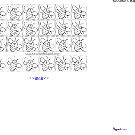
Sposnsorlu Bağ
>>indir<<
Öğretmen