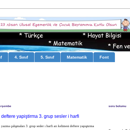
ıf
4. Sınıf
5. Sınıf
Matematik
Font
erşembe
soru bolumu
 deftere yapiştirma 3. grup sesler i harfi
yazma çalışmaları 3. grup sesler ı harfi arı kelimesi deftere yapıştırma