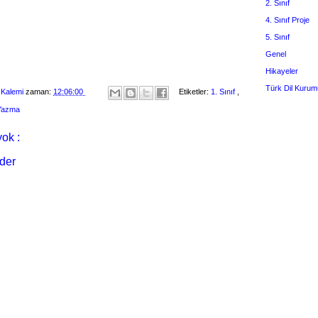
2. Sınıf
4. Sınıf Proje
5. Sınıf
Genel
Hikayeler
Türk Dil Kurum
 Kalemi
zaman:
12:06:00
Etiketler:
1. Sınıf
,
 Yazma
ok :
der