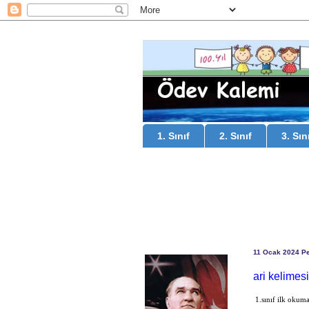
1. Sınıf
2. Sınıf
3. Sın
11 Ocak 2024 P
ari kelimesi
1.sınıf ilk okuma 