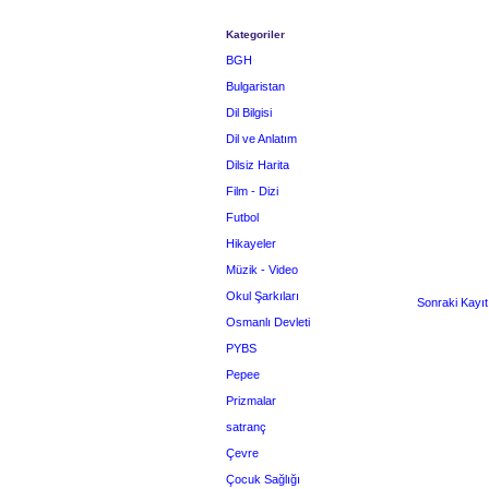
Kategoriler
BGH
Bulgaristan
Dil Bilgisi
Dil ve Anlatım
Dilsiz Harita
Film - Dizi
Futbol
Hikayeler
Müzik - Video
Okul Şarkıları
Sonraki Kayıt
Osmanlı Devleti
PYBS
Pepee
Prizmalar
satranç
Çevre
Çocuk Sağlığı