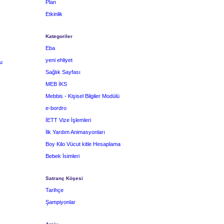
Plan
Etkinlik
Kategoriler
Eba
yeni ehliyet
u
Sağlık Sayfası
MEB İKS
Mebbis - Kişisel Bilgiler Modülü
e-bordro
İETT Vize İşlemleri
İlk Yardım Animasyonları
Boy Kilo Vücut kitle Hesaplama
Bebek İsimleri
Satranç Köşesi
Tarihçe
Şampiyonlar