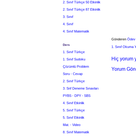
2. Sınıf Türkçe 50 Etkinlik
2. Sınıf Türkçe 87 Etkinlik
3. Sınıf
4. Sınıf
4. Sınıf Matematik
Gönderen
Ödev
Ders
1. Sınıf Okuma
1. Sınıf Türkçe
Hiç yorum y
1. Sınıf Sudoku
Çözümlü Problem
Yorum Gön
Soru - Cevap
2. Sınıf Türkçe
3. Snf Deneme Sınavları
PYBS - DPY - SBS
4. Sınıf Etkinlik
5. Sınıf Türkçe
5. Sınıf Etkinlik
Mat. - Video
8. Sınıf Matematik